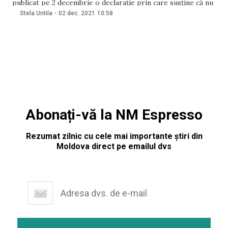
publicat pe 2 decembrie o declarație prin care susține că nu
consideră că Natalia Moloșag trebuie să demisioneze. De
Stela Untila
-
02 dec. 2021
10:58
asemenea, acesta consideră că prezența sa în cadrul
instituției nu a afectat imaginea acesteia. „Da, am
Abonați-vă la NM Espresso
Rezumat zilnic cu cele mai importante știri din
Moldova direct pe emailul dvs