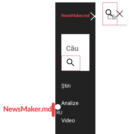
Știri
Analize
ROMÂNĂ
RU
Video