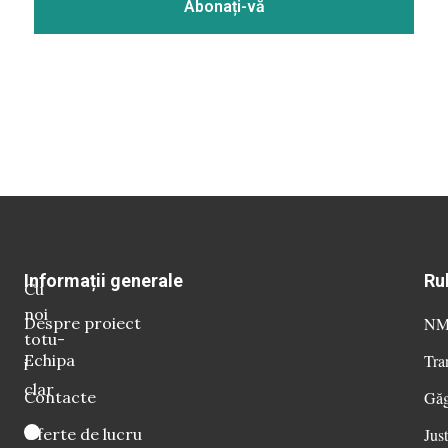
Informații generale
Ru
Cu
noi
Despre proiect
NM 
totu-
Echipa
Tra
i
clar
Contacte
Găg
Oferte de lucru
Just