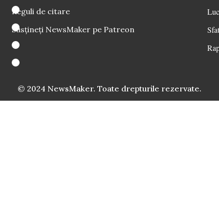
Reguli de citare
Luc
Susțineți NewsMaker pe Patreon
Sfat
Rap
© 2024 NewsMaker. Toate drepturile rezervate.