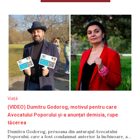
Viață
(VIDEO) Dumitru Godorog, motivul pentru care
Avocatului Poporului și-a anunțat demisia, rupe
tăcerea
Dumitru Godorog, persoana din anturajul Avocatului
Poporului, care a fost condamnat anterior la închisoare, a