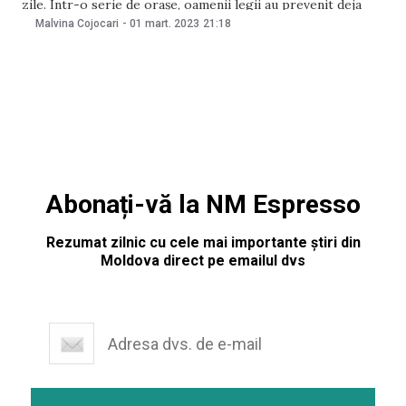
zile. Într-o serie de orașe, oamenii legii au prevenit deja
luptele între adolescenți din „clanuri dușmane” – așa-zișii
Malvina Cojocari
-
01 mart. 2023
21:18
informali și ofnici. Partenerii noștri de la hromadske și
„Новая Газета Европа” au
Abonați-vă la NM Espresso
Rezumat zilnic cu cele mai importante știri din
Moldova direct pe emailul dvs