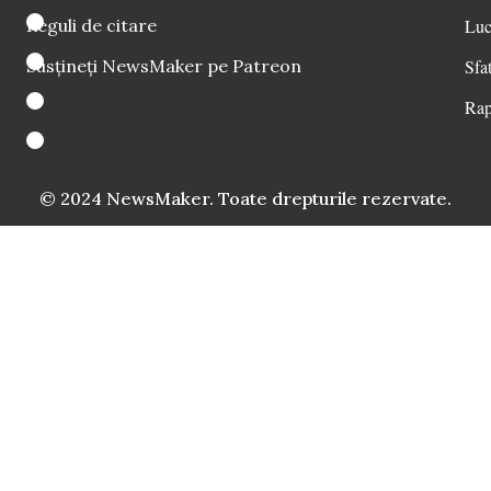
Reguli de citare
Luc
Susțineți NewsMaker pe Patreon
Sfat
Rap
© 2024 NewsMaker. Toate drepturile rezervate.