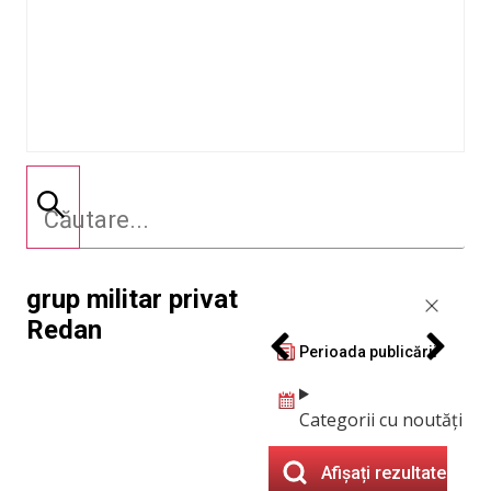
grup militar privat
Redan
Perioada publicării
Categorii cu noutăți
Afișați rezultatele