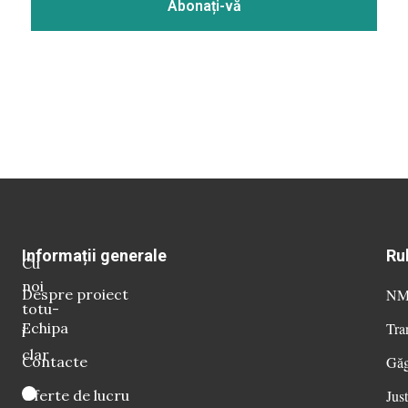
Informații generale
Ru
Cu
noi
Despre proiect
NM 
totu-
Echipa
Tra
i
clar
Contacte
Găg
Oferte de lucru
Just