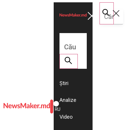
Știri
Analize
ROMÂNĂ
RU
Video