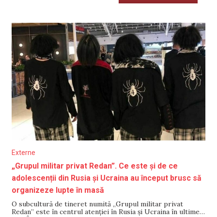
Externe
„Grupul militar privat Redan”. Ce este și de ce
adolescenții din Rusia și Ucraina au început brusc să
organizeze lupte în masă
O subcultură de tineret numită „Grupul militar privat
Redan” este în centrul atenției în Rusia și Ucraina în ultimele