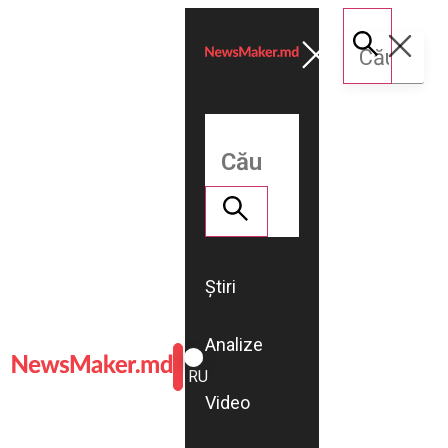
Știri
Analize
ROMÂNĂ
RU
Video