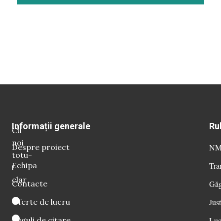
Informații generale
Ru
Cu
noi
Despre proiect
NM 
totu-
Echipa
Tra
i
clar
Contacte
Găg
Oferte de lucru
Just
Reguli de citare
Luc