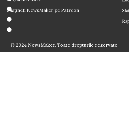
Susțineți NewsMaker pe Patreon
Sfat
Rap
© 2024 NewsMaker. Toate drepturile rezervate.