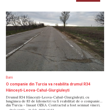
Bani
O companie din Turcia va reabilita drumul R34
Hâncești-Leova-Cahul-Giurgiulești
Drumul R34 Hâncești-Leova-Cahul-Giurgiulești, cu
lungimea de 83 de kilometri va fi reabilitat de o companie
din Turcia – Insaat OZKA. Contractul a fost semnat vineri,
21 februarie, iar valoarea acestuia constituie 56,5 milioane