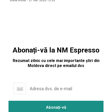
Stela Untila
-
21 feb. 2020
15:53
de euro. Creditul a fost oferit de Banca Europeană pentru
Reconstrucție și Dezvoltare (BERD), anunță Ministerul
Economiei
Abonați-vă la NM Espresso
Rezumat zilnic cu cele mai importante știri din
Moldova direct pe emailul dvs