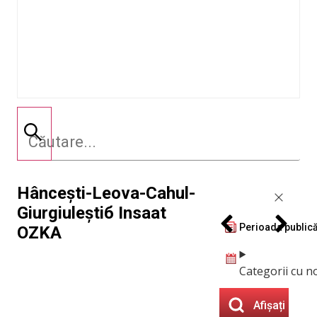
Hâncești-Leova-Cahul-
Giurgiuleștiб Insaat
Perioada publică
OZKA
Categorii cu n
Afișați rezul