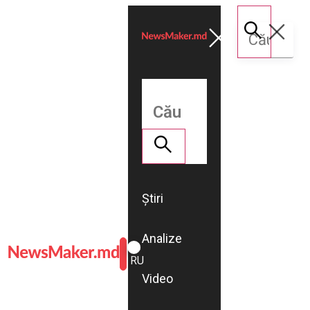
Știri
Analize
ROMÂNĂ
RU
Video