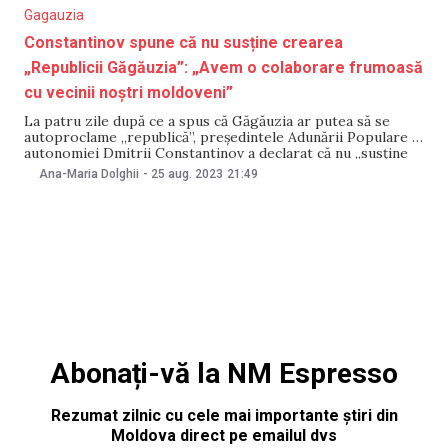
Gagauzia
Constantinov spune că nu susține crearea
„Republicii Găgăuzia”: „Avem o colaborare frumoasă
cu vecinii noștri moldoveni”
La patru zile după ce a spus că Găgăuzia ar putea să se
autoproclame „republică”, președintele Adunării Populare a
autonomiei Dmitrii Constantinov a declarat că nu „susține
asemenea idee”. Precizarea a fost făcută, pe 25 august, în
Ana-Maria Dolghii
-
25 aug. 2023
21:49
cadrul unor declarații pentru un post de televiziune privat.
Totuși, răspunzând la întrebările
Abonați-vă la NM Espresso
Rezumat zilnic cu cele mai importante știri din
Moldova direct pe emailul dvs