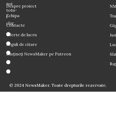
noi
Despre proiect
NM 
totu-
Echipa
Tra
i
clar
Contacte
Găg
Oferte de lucru
Just
Reguli de citare
Luc
Susțineți NewsMaker pe Patreon
Sfat
Rap
© 2024 NewsMaker. Toate drepturile rezervate.