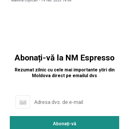
Malvina Cojocari
-
19 feb. 2023
14:06
participanții și-au schimbat locația în scuarul Teatrului
Național de Operă și Balet “Maria Bieșu”. Poliția a
Abonați-vă la NM Espresso
Rezumat zilnic cu cele mai importante știri din
Moldova direct pe emailul dvs