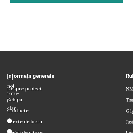
Informații generale
Ru
Cu
noi
Despre proiect
NM 
totu-
Echipa
Tra
i
clar
Contacte
Găg
Oferte de lucru
Just
Reguli de citare
Luc