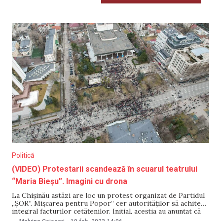
Politică
(VIDEO) Protestarii scandează în scuarul teatrului
“Maria Bieșu”. Imagini cu drona
La Chișinău astăzi are loc un protest organizat de Partidul
„ȘOR”. Mișcarea pentru Popor” cer autorităților să achite
integral facturilor cetățenilor. Inițial, aceștia au anunțat că
protestul va avea loc lângă clădirea Parlamentului, însă