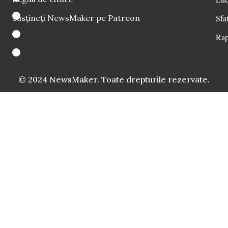
Susțineți NewsMaker pe Patreon
Sfat
Rap
© 2024 NewsMaker. Toate drepturile rezervate.