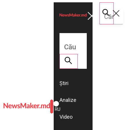
Știri
Analize
ROMÂNĂ
RU
Video