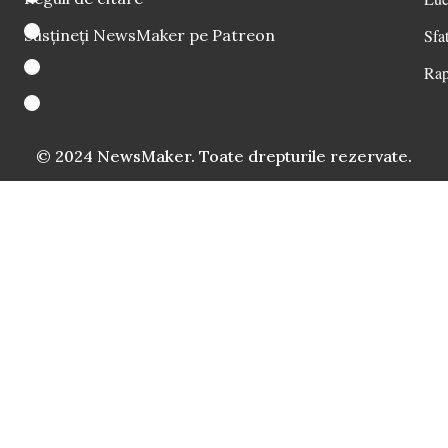
Susțineți NewsMaker pe Patreon
Sfat
Rap
© 2024 NewsMaker. Toate drepturile rezervate.