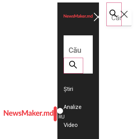
Știri
Analize
ROMÂNĂ
RU
Video