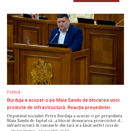
Politică
Burduja a acuzat-o pe Maia Sandu de blocarea unor
proiecte de infrastructură. Reacția președintei
Deputatul socialist Petru Burduja a acuzat-o pe președinta
Maia Sandu de faptul că „a blocat demararea proiectelor de
infrastructură în raioanele din țară și a lăsat astfel zeci de
mii de cetățeni fără acces la apă potabilă”. Burduja a explicat