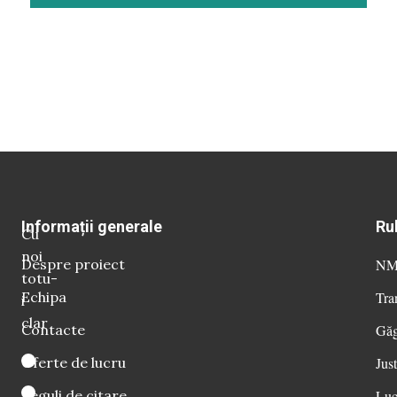
Informații generale
Ru
Cu
noi
Despre proiect
NM 
totu-
Echipa
Tra
i
clar
Contacte
Găg
Oferte de lucru
Just
Reguli de citare
Luc