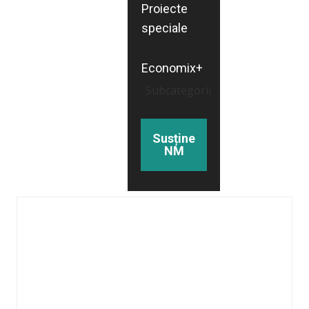
Proiecte
speciale
Economix+
Subcategorii
Susține
NM