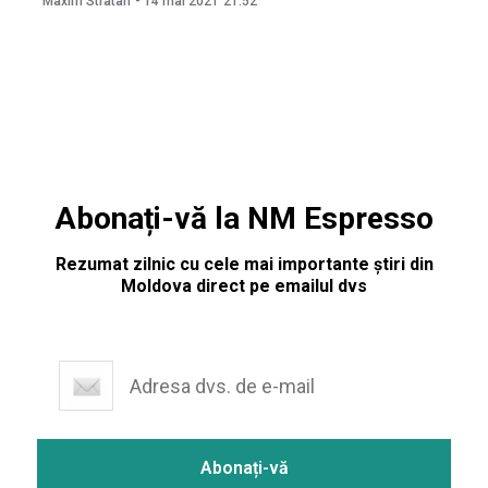
Maxim Stratan
-
14 mai 2021
21:52
că Maia Sandu nu a promulgat o lege, care oferă
Abonați-vă la NM Espresso
Rezumat zilnic cu cele mai importante știri din
Moldova direct pe emailul dvs