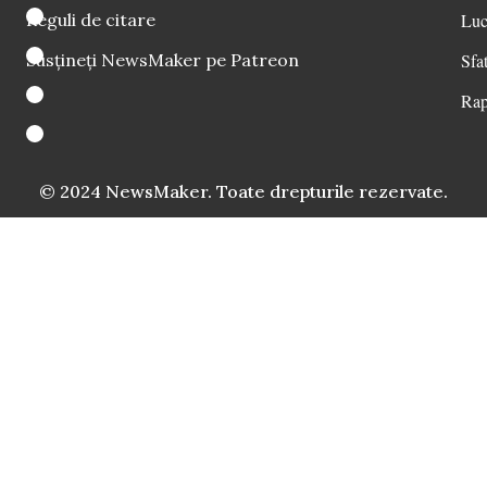
Reguli de citare
Luc
Susțineți NewsMaker pe Patreon
Sfat
Rap
© 2024 NewsMaker. Toate drepturile rezervate.