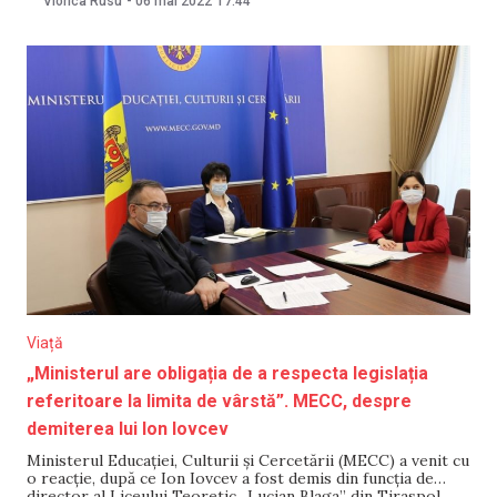
Viorica Rusu
-
06 mai 2022
17:44
Blaga” din Tiraspol. În cadrul întrevederii pe care a avut-o
astăzi ministrul Educației și
Viață
„Ministerul are obligația de a respecta legislația
referitoare la limita de vârstă”. MECC, despre
demiterea lui Ion Iovcev
Ministerul Educației, Culturii și Cercetării (MECC) a venit cu
o reacție, după ce Ion Iovcev a fost demis din funcția de
director al Liceului Teoretic „Lucian Blaga” din Tiraspol.