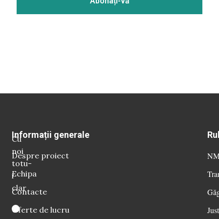
Informații generale
Ru
Cu
noi
Despre proiect
NM 
totu-
Echipa
Tra
i
clar
Contacte
Găg
Oferte de lucru
Just