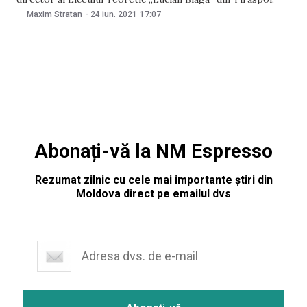
Instituția a precizat că „are obligația de a respecta legislația
Maxim Stratan
-
24 iun. 2021
17:07
în vigoare referitoare la limita de vârstă pentru deținerea
funcției de
Abonați-vă la NM Espresso
Rezumat zilnic cu cele mai importante știri din
Moldova direct pe emailul dvs