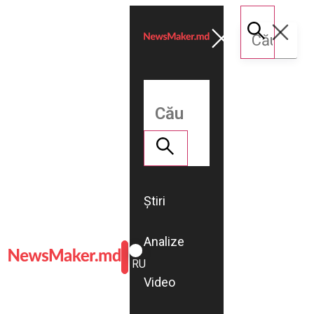
Știri
Analize
ROMÂNĂ
RU
Video