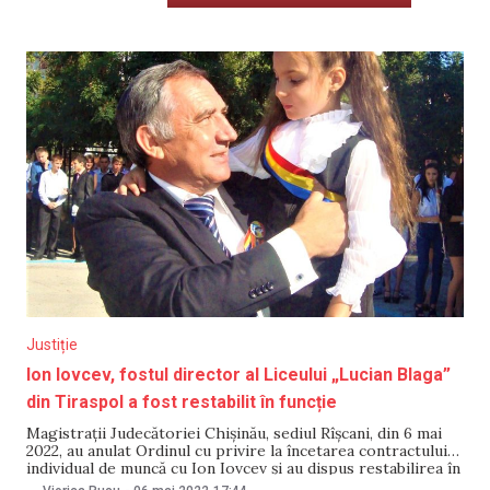
Justiție
Ion Iovcev, fostul director al Liceului „Lucian Blaga”
din Tiraspol a fost restabilit în funcție
Magistrații Judecătoriei Chișinău, sediul Rîșcani, din 6 mai
2022, au anulat Ordinul cu privire la încetarea contractului
individual de muncă cu Ion Iovcev și au dispus restabilirea în
funcția de director interimar al Liceului Teoretic „Lucian