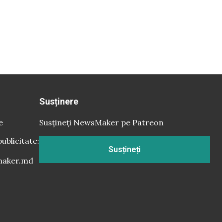
Susținere
e
Susțineți NewsMaker pe Patreon
publicitate:
Susțineți
aker.md