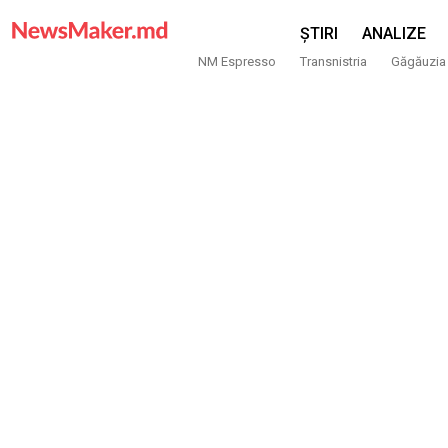
ȘTIRI
ANALIZE
NM Espresso
Transnistria
Găgăuzia