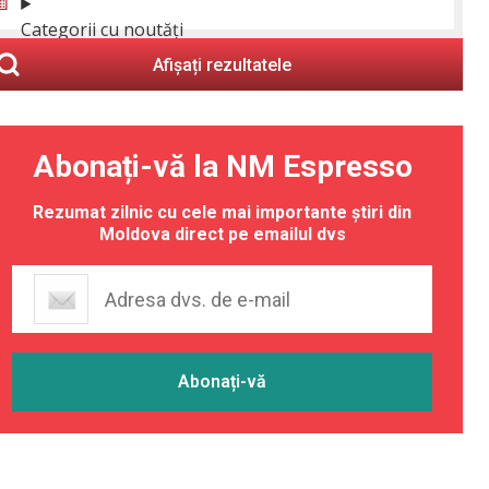
Categorii cu noutăți
Afișați rezultatele
Abonați-vă la NM Espresso
Rezumat zilnic cu cele mai importante știri din
Moldova direct pe emailul dvs