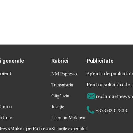
i generale
Rubrici
Publicitate
oiect
NM Espresso
Agentii de publicitat
Transnistria
Pentru solicitări de 
Găgăuzia
reclama@newsm
 lucru
Justiție
+373 62 07333
citare
Lucru în Moldova
 NewsMaker pe Patreon
Sfaturile expertului