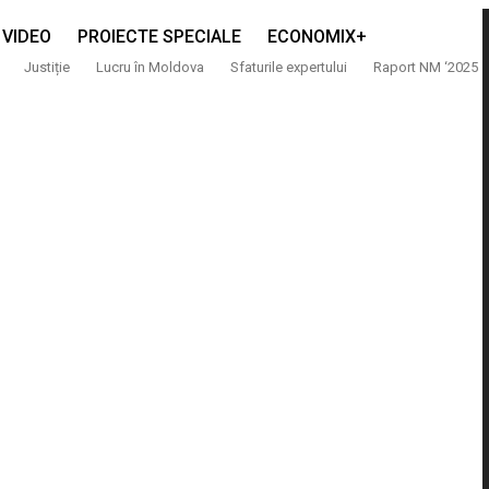
VIDEO
PROIECTE SPECIALE
ECONOMIX+
Justiție
Lucru în Moldova
Sfaturile expertului
Raport NM ‘2025