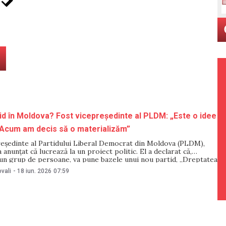
id în Moldova? Fost vicepreședinte al PLDM: „Este o idee
 Acum am decis să o materializăm”
reședinte al Partidului Liberal Democrat din Moldova (PLDM),
a anunțat că lucrează la un proiect politic. El a declarat că,
un grup de persoane, va pune bazele unui nou partid, „Dreptatea
are, potrivit afirmațiilor sale, va avea drept scop apărarea
vali
-
18 iun. 2026
07:59
etățenilor Republicii Moldova.