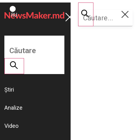
ROMÂNĂ
Susține
RU
NM
Știri
Analize
Video