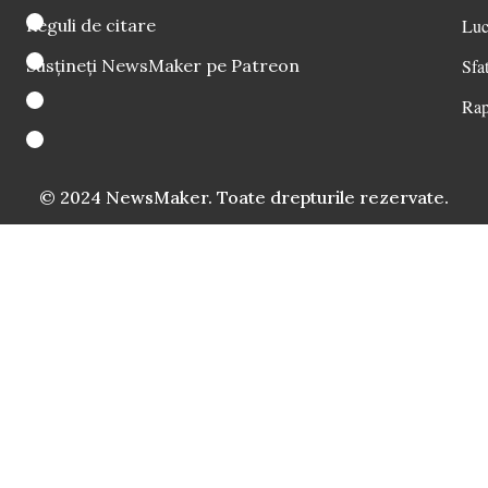
Reguli de citare
Luc
Susțineți NewsMaker pe Patreon
Sfat
Rap
© 2024 NewsMaker. Toate drepturile rezervate.