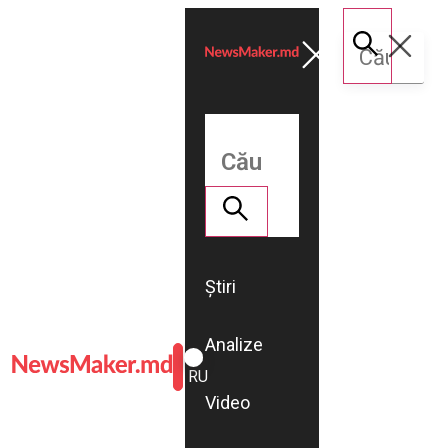
Știri
Analize
ROMÂNĂ
RU
Video