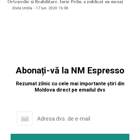
Ortopedie și Reabilitare, Iurie Pelin, a publicat un mesaj
emoționant pentru colegii săi de breaslă, în contextul Zilei
Stela Untila
-
17 iun. 2020
16:38
lucrătorului medical și a farmacistului, care va fi marcată pe
21 iunie. „Nu vom mai avea parte de
Abonați-vă la NM Espresso
Rezumat zilnic cu cele mai importante știri din
Moldova direct pe emailul dvs