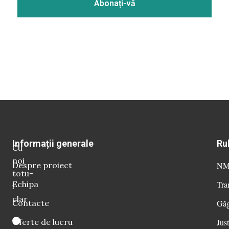
Informații generale
Ru
Cu
noi
Despre proiect
NM 
totu-
Echipa
Tra
i
clar
Contacte
Găg
Oferte de lucru
Just