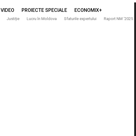
VIDEO
PROIECTE SPECIALE
ECONOMIX+
Justiție
Lucru în Moldova
Sfaturile expertului
Raport NM ‘2025