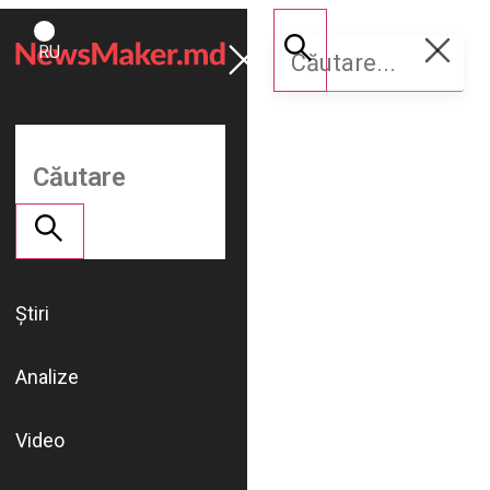
ROMÂNĂ
Susține
RU
NM
Știri
Analize
Video