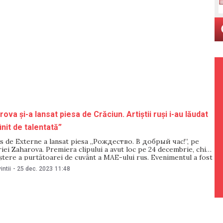
va și-a lansat piesa de Crăciun. Artiștii ruși i-au lăudat
finit de talentată”
us de Externe a lansat piesa „Рождество. В добрый час!”, pe
iei Zaharova. Premiera clipului a avut loc pe 24 decembrie, chiar
ștere a purtătoarei de cuvânt a MAE-ului rus. Evenimentul a fost
nalul oficial de YouTube al diplomației ruse, transmite Agenstvo.
intii
-
25 dec. 2023
11:48