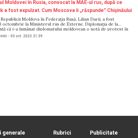
 Moldovei în Rusia, convocat la MAE-ul rus, după ce
ik a fost expulzat. Cum Moscova îi „răspunde” Chișinăului
epublicii Moldova în Federația Rusă, Lilian Darii, a fost
 octombrie la Ministerul rus de Externe. Diplomația de la
ță că i-a înmânat diplomatului moldovean o notă de protest în
retinsele persecuții în raport cu presa în limba rusă din
intii
-
03 oct. 2023
21:39
ldova. Ministerul rus
i generale
Rubrici
Publicitate