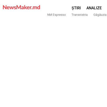
ȘTIRI
ANALIZE
NM Espresso
Transnistria
Găgăuzia