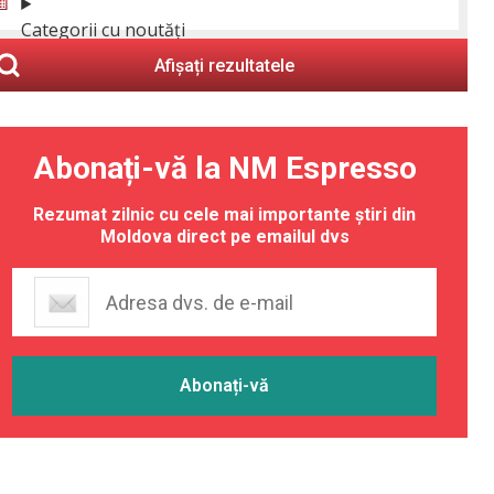
Categorii cu noutăți
Afișați rezultatele
Abonați-vă la NM Espresso
Rezumat zilnic cu cele mai importante știri din
Moldova direct pe emailul dvs