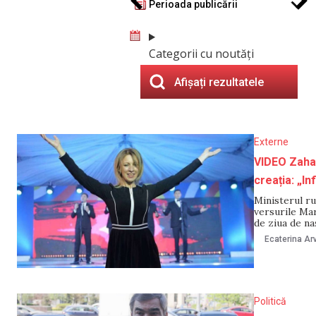
Perioada publicării
Categorii cu noutăți
Afișați rezultatele
Externe
VIDEO Zaharo
creația: „In
Ministerul r
versurile Mar
de ziua de na
difuzat pe ca
Ecaterina Arv
Potrivit
Politică