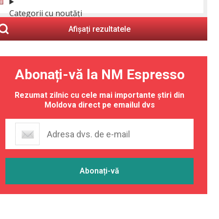
Categorii cu noutăți
Afișați rezultatele
Abonați-vă la NM Espresso
Rezumat zilnic cu cele mai importante știri din
Moldova direct pe emailul dvs