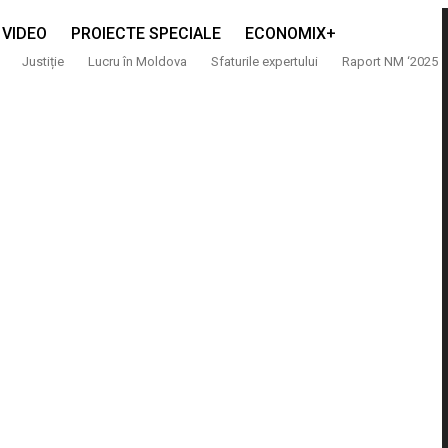
VIDEO
PROIECTE SPECIALE
ECONOMIX+
Justiție
Lucru în Moldova
Sfaturile expertului
Raport NM ‘2025