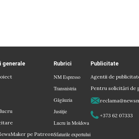
i generale
Rubrici
Publicitate
oiect
NM Espresso
Agentii de publicitat
Transnistria
Pentru solicitări de 
Găgăuzia
reclama@newsm
 lucru
Justiție
+373 62 07333
citare
Lucru în Moldova
 NewsMaker pe Patreon
Sfaturile expertului