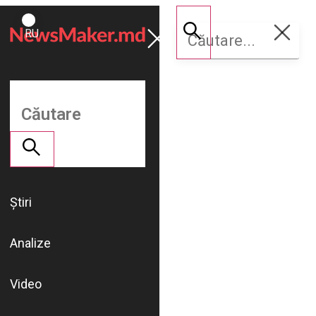
ROMÂNĂ
Susține
RU
NM
Știri
Analize
Video