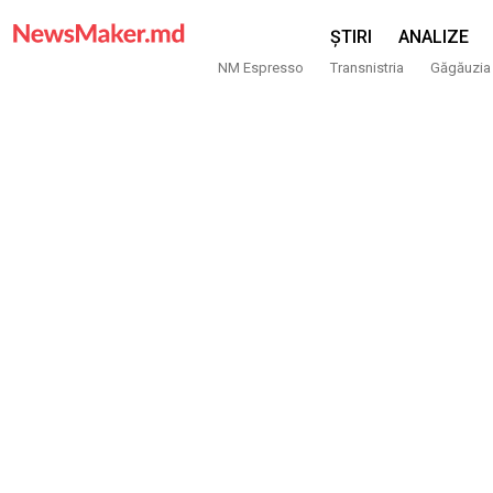
ȘTIRI
ANALIZE
NM Espresso
Transnistria
Găgăuzia