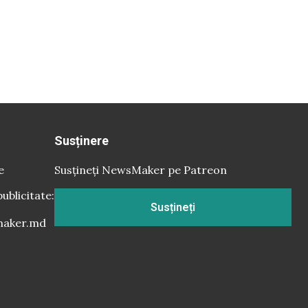
Susținere
e
Susțineți NewsMaker pe Patreon
publicitate:
Susțineți
aker.md