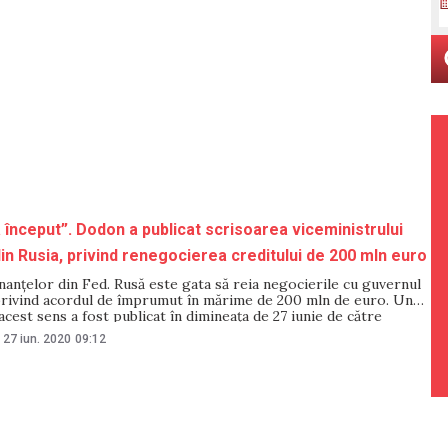
 început”. Dodon a publicat scrisoarea viceministrului
din Rusia, privind renegocierea creditului de 200 mln euro
nanțelor din Fed. Rusă este gata să reia negocierile cu guvernul
privind acordul de împrumut în mărime de 200 mln de euro. Un
cest sens a fost publicat în dimineața de 27 iunie de către
 Igor Dodon, pe pagina sa de Facebook. Documentul este
27 iun. 2020
09:12