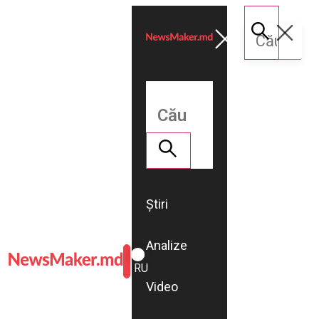
Știri
Analize
ROMÂNĂ
RU
Video