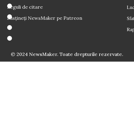
Reguli de citare
Luc
Susțineți NewsMaker pe Patreon
Sfat
Rap
© 2024 NewsMaker. Toate drepturile rezervate.