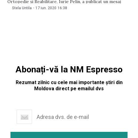
Ortopedie și Reabilitare, Iurie Pelin, a publicat un mesaj
emoționant pentru colegii săi de breaslă, în contextul Zilei
Stela Untila
-
17 iun. 2020
16:38
lucrătorului medical și a farmacistului, care va fi marcată pe
21 iunie. „Nu vom mai avea parte de
Abonați-vă la NM Espresso
Rezumat zilnic cu cele mai importante știri din
Moldova direct pe emailul dvs