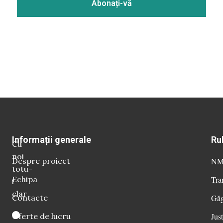
Informații generale
Ru
Cu
noi
Despre proiect
NM 
totu-
Echipa
Tra
i
clar
Contacte
Găg
Oferte de lucru
Just