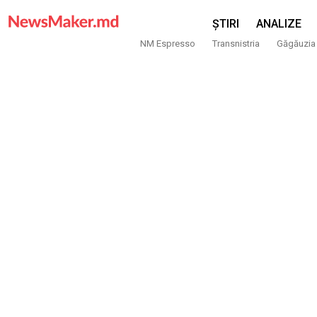
ȘTIRI
ANALIZE
NM Espresso
Transnistria
Găgăuzia