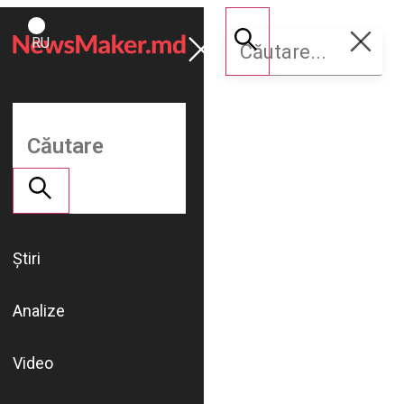
ROMÂNĂ
Susține
RU
NM
Știri
Analize
Video