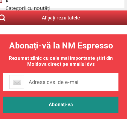
Categorii cu noutăți
Afișați rezultatele
Abonați-vă la NM Espresso
Rezumat zilnic cu cele mai importante știri din
Moldova direct pe emailul dvs