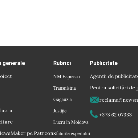
i generale
Rubrici
Publicitate
oiect
NM Espresso
Agentii de publicitat
Transnistria
Pentru solicitări de 
Găgăuzia
reclama@newsm
 lucru
Justiție
+373 62 07333
citare
Lucru în Moldova
 NewsMaker pe Patreon
Sfaturile expertului