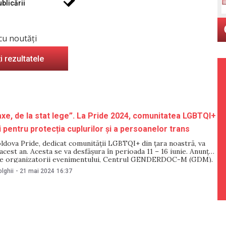
blicării
cu noutăți
ți rezultatele
taxe, de la stat lege”. La Pride 2024, comunitatea LGBTQI+
i pentru protecția cuplurilor și a persoanelor trans
ldova Pride, dedicat comunității LGBTQI+ din țara noastră, va
 acest an. Acesta se va desfășura în perioada 11 – 16 iunie. Anunțul
 de organizatorii evenimentului, Centrul GENDERDOC-M (GDM).
Moldova Pride se va desfășura sub sloganul „De la noi taxe,
lghii
-
21 mai 2024
16:37