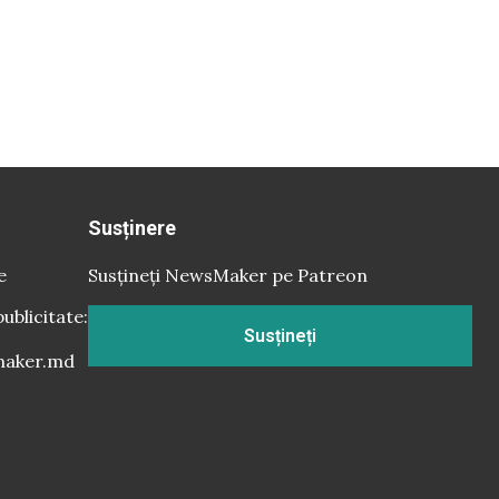
Susținere
e
Susțineți NewsMaker pe Patreon
publicitate:
Susțineți
aker.md