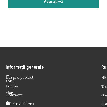
Informații generale
Ru
Cu
noi
Despre proiect
NM 
totu-
Echipa
Tra
i
clar
Contacte
Găg
Oferte de lucru
Just