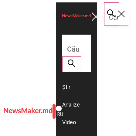
Știri
Analize
ROMÂNĂ
RU
Video