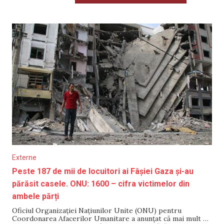
Externe
Peste 187 de mii de locuitori ai Fâșiei Gaza și-au
părăsit casele. ONU: 1600 – cifra victimelor din
ambele părți
Oficiul Organizației Națiunilor Unite (ONU) pentru
Coordonarea Afacerilor Umanitare a anunțat că mai mult de