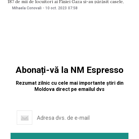
187 de mii de locuitori ai Fâșiei Gaza și-au părăsit casele,
relatează BBC News. La fel, potrivit ONU, numărul
Mihaela Conovali
-
10 oct. 2023
07:58
victimelor din ambele părți este mai mare de 1600. Potrivit
datelor ONU, urmare a atacului Hamas
Abonați-vă la NM Espresso
Rezumat zilnic cu cele mai importante știri din
Moldova direct pe emailul dvs