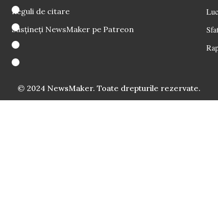
Reguli de citare
Luc
Susțineți NewsMaker pe Patreon
Sfat
Rap
© 2024 NewsMaker. Toate drepturile rezervate.