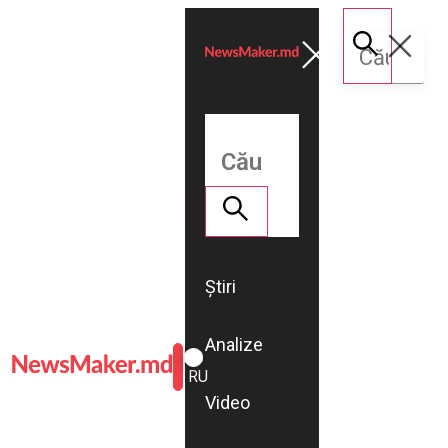
Știri
Analize
ROMÂNĂ
RU
Video