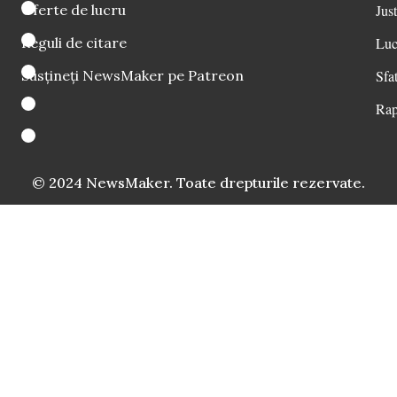
Oferte de lucru
Just
Reguli de citare
Luc
Susțineți NewsMaker pe Patreon
Sfat
Rap
© 2024 NewsMaker. Toate drepturile rezervate.