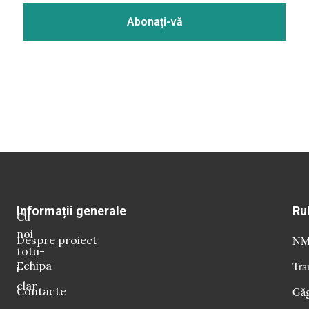
Informații generale
Ru
Cu
noi
Despre proiect
NM 
totu-
Echipa
Tra
i
clar
Contacte
Găg