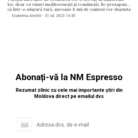
lor, doar cu vinuri moldovenești și românești. Se presupune
că într-o singură tură, aproape 6 mii de oameni vor degusta
din vinurile noastre, cifra ajungând la un total de peste 84
Ecaterina Arvintii
-
31 iul. 2023
14:35
de mii timp de un an. Anunț a fost
Abonați-vă la NM Espresso
Rezumat zilnic cu cele mai importante știri din
Moldova direct pe emailul dvs