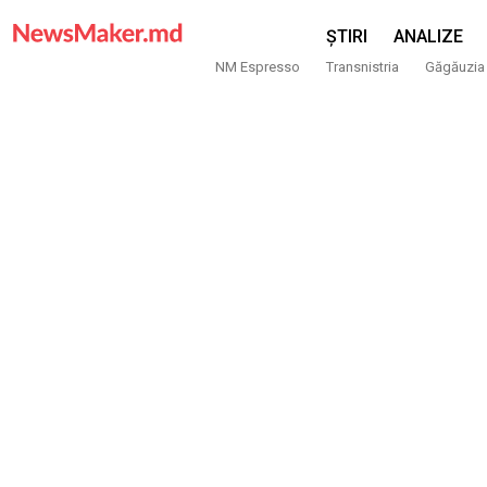
ȘTIRI
ANALIZE
NM Espresso
Transnistria
Găgăuzia