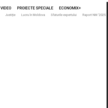
VIDEO
PROIECTE SPECIALE
ECONOMIX+
Justiție
Lucru în Moldova
Sfaturile expertului
Raport NM ‘2025