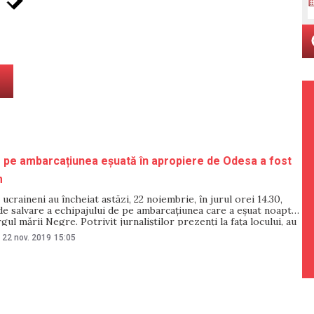
e pe ambarcațiunea eșuată în apropiere de Odesa a fost
m
 ucraineni au încheiat astăzi, 22 noiembrie, în jurul orei 14.30,
e salvare a echipajului de pe ambarcațiunea care a eșuat noaptea
rgul mării Negre. Potrivit jurnaliștilor prezenți la fața locului, au
 țărm trei persoane. Membrii echipajului care au ajuns la țărm
22 nov. 2019
15:05
ul