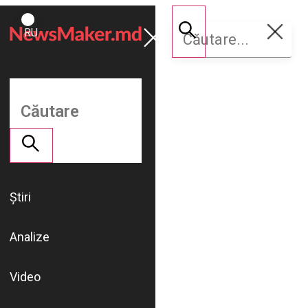
ROMÂNĂ
Susține
RU
NM
Știri
Analize
Video