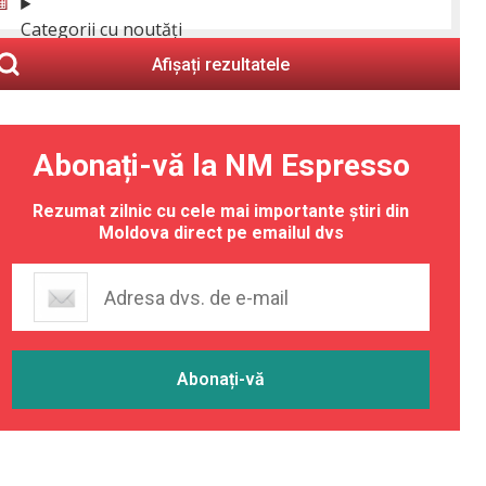
Categorii cu noutăți
Afișați rezultatele
Abonați-vă la NM Espresso
Rezumat zilnic cu cele mai importante știri din
Moldova direct pe emailul dvs