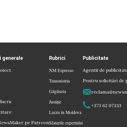
i generale
Rubrici
Publicitate
oiect
NM Espresso
Agentii de publicitat
Transnistria
Pentru solicitări de 
Găgăuzia
reclama@newsm
 lucru
Justiție
+373 62 07333
citare
Lucru în Moldova
 NewsMaker pe Patreon
Sfaturile expertului