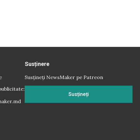
Susținere
e
Susțineți NewsMaker pe Patreon
publicitate:
Susțineți
aker.md