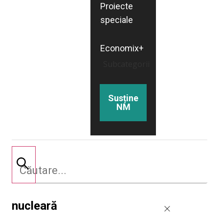
Proiecte
speciale
Economix+
Subcategorii
Susține
NM
nucleară