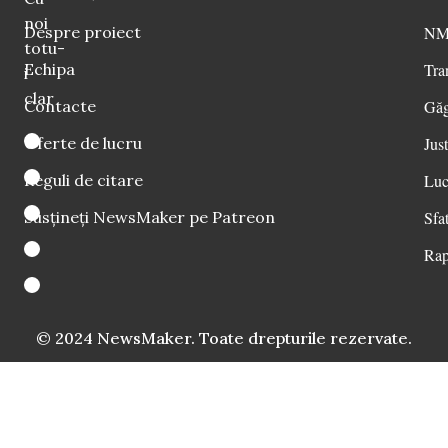
noi
Despre proiect
NM 
totu-
Echipa
Tra
i
clar
Contacte
Găg
Oferte de lucru
Just
Reguli de citare
Luc
Susțineți NewsMaker pe Patreon
Sfat
Rap
© 2024 NewsMaker. Toate drepturile rezervate.