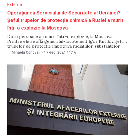
Externe
Operațiunea Serviciului de Securitate al Ucrainei?
Șeful trupelor de protecție chimică a Rusiei a murit
într-o explozie la Moscova
Două persoane au murit într-o explozie, la Moscova.
Printre ele se află generalul-locotenent Igor Kirillov, șeful
trupelor de protecție împotriva radiațiilor, substanțelor
chimice și biologice ale Forțelor Armate ale Federației
Mihaela Conovali
-
17 dec. 2024
11:16
Ruse, scrie The Insider. Potrivit sursei, Kirillov era
cunoscut pentru teorii false cu privire la armele biologice.
BBC scrie, pe