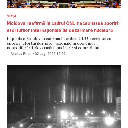
Viață
Moldova reafirmă în cadrul ONU necesitatea sporirii
eforturilor internaționale de dezarmare nucleară
Republica Moldova reafirmă în cadrul ONU necesitatea
sporirii eforturilor internaționale în domeniul
neproliferării, dezarmării nucleare și controlului
armamentului. Secretarul de stat al Ministerului Afacerilor
Viorica Rusu
-
02 aug. 2022
15:29
Externe și Integrării Europene, Ruslan Bolbocean a declarat
la conferința de evaluare a implementării Tratatului pentru
Neproliferare Nucleară (NPT), că acțiunile militare în
apropierea unor obiective