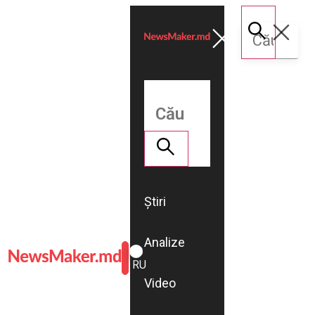
Știri
Analize
ROMÂNĂ
RU
Video