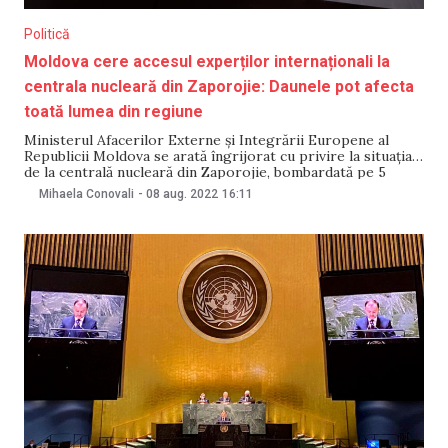
Politică
Moldova cere accesul experților internaționali la
centrala nucleară din Zaporojie: Daunele pot afecta
toată lumea din regiune
Ministerul Afacerilor Externe și Integrării Europene al
Republicii Moldova se arată îngrijorat cu privire la situația
de la centrală nucleară din Zaporojie, bombardată pe 5
august. Ministerul moldovean a cerut accesul experților
Mihaela Conovali
-
08 aug. 2022
16:11
internaționali din cadrul Agenției Internaționale pentru
Energie Atomică, la centrală de la Zaporojie. „Daunele
potențiale pot afecta toată