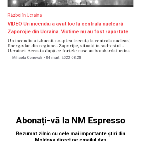
Război în Ucraina
VIDEO Un incendiu a avut loc la centrala nucleară
Zaporojie din Ucraina. Victime nu au fost raportate
Un incendiu a izbucnit noaptea trecută la centrala nucleară
Energodar din regiunea Zaporijie, situată în sud-estul
Ucrainei. Aceasta după ce forţele ruse au bombardat uzina.
Primarul de Energodar a spus că clădirile centralei nucleare
Mihaela Conovali
-
04 mart. 2022
08:28
au fost bombardate continuu, ceea ce a făcut ca cea mai
mare centrală nucleară să ia
Abonați-vă la NM Espresso
Rezumat zilnic cu cele mai importante știri din
Moldova direct pe emailul dvs