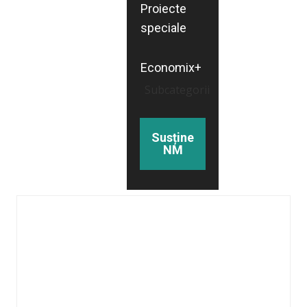
Proiecte
speciale
Economix+
Subcategorii
Susține
NM