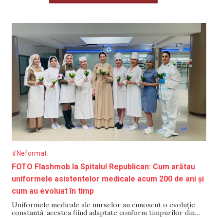
#Neformat
FOTO Flashmob la Spitalul Republican: Cum arătau
uniformele asistentelor medicale acum 200 de ani și
cum au evoluat în timp
Uniformele medicale ale nurselor au cunoscut o evoluție
constantă, acestea fiind adaptate conform timpurilor din