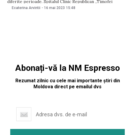
diferite perioade. Spitalul Clinic Republican „Timofei
Moșneaga” a realizat o sesiune foto în care a prezentat
Ecaterina Arvintii
-
16 mai 2023
15:48
evoluția uniformelor purtate de asistentele medicale
începând cu anii 1900 și până în 2020 – an marcat de
pandemia
Abonați-vă la NM Espresso
Rezumat zilnic cu cele mai importante știri din
Moldova direct pe emailul dvs