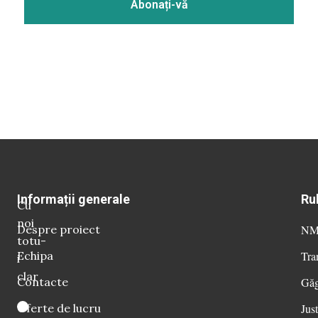
Informații generale
Ru
Cu
noi
Despre proiect
NM 
totu-
Echipa
Tra
i
clar
Contacte
Găg
Oferte de lucru
Just