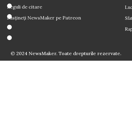
Reguli de citare
Luc
Susțineți NewsMaker pe Patreon
Sfat
Rap
© 2024 NewsMaker. Toate drepturile rezervate.