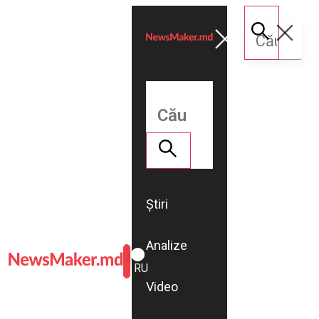
Știri
Analize
ROMÂNĂ
RU
Video