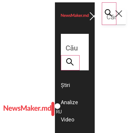
Știri
Analize
ROMÂNĂ
RU
Video