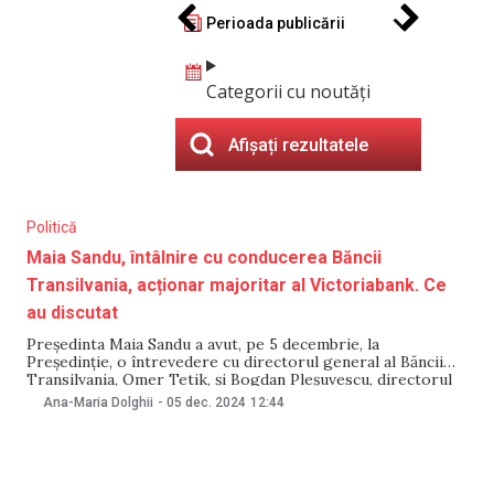
Perioada publicării
Categorii cu noutăți
Afișați rezultatele
Politică
Maia Sandu, întâlnire cu conducerea Băncii
Transilvania, acționar majoritar al Victoriabank. Ce
au discutat
Președinta Maia Sandu a avut, pe 5 decembrie, la
Președinție, o întrevedere cu directorul general al Băncii
Transilvania, Omer Tetik, și Bogdan Pleșuvescu, directorul
general adjunct legal. Discuțiile au vizat rolul Victoriabank,
Ana-Maria Dolghii
-
05 dec. 2024
12:44
al cărei acționar majoritar este Banca Transilvania, în
susținerea afacerilor mici și mijlocii. Potrivit unui comunicat
al Președințiie,