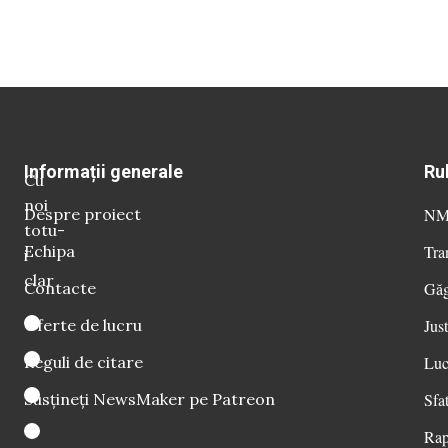
Informații generale
Ru
Cu
noi
Despre proiect
NM 
totu-
Echipa
Tra
i
clar
Contacte
Găg
Oferte de lucru
Just
Reguli de citare
Luc
Susțineți NewsMaker pe Patreon
Sfat
Rap