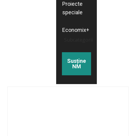
Proiecte
speciale
Economix+
Subcategorii
Susține
NM