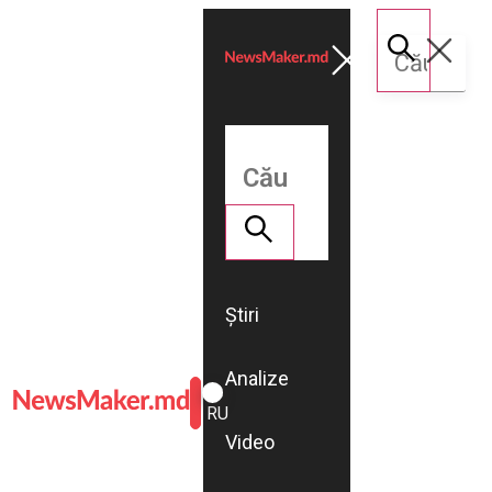
Știri
Analize
ROMÂNĂ
RU
Video