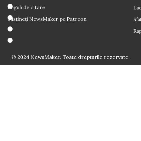
Reguli de citare
Luc
Susțineți NewsMaker pe Patreon
Sfat
Rap
© 2024 NewsMaker. Toate drepturile rezervate.