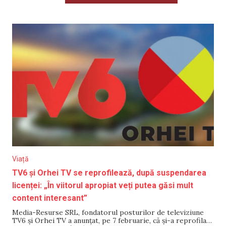
Viață
TV6 și Orhei TV se reprofilează, după suspendarea
licenței: „În viitorul apropiat veți putea găsi mult
content interesant”
Media-Resurse SRL, fondatorul posturilor de televiziune
TV6 și Orhei TV a anunțat, pe 7 februarie, că și-a reprofilat