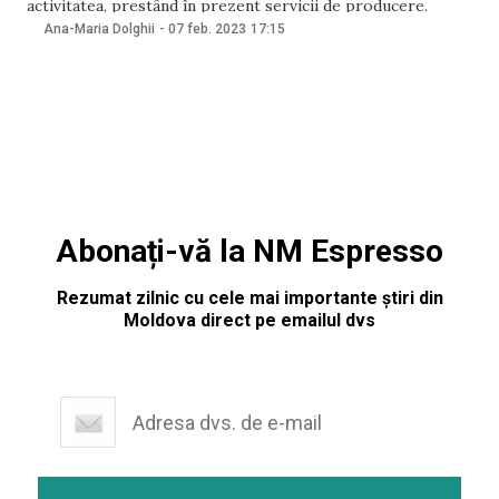
activitatea, prestând în prezent servicii de producere.
Reprezentanții companiei au precizat că unul din primii lor
Ana-Maria Dolghii
-
07 feb. 2023
17:15
clienți a devenit postul de televiziune Orizont TV. Media-
Resurse SRL precizează că a recurs la reprofilare
Abonați-vă la NM Espresso
Rezumat zilnic cu cele mai importante știri din
Moldova direct pe emailul dvs