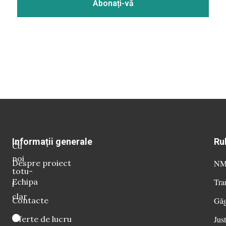
Informații generale
Ru
Cu
noi
Despre proiect
NM 
totu-
Echipa
Tra
i
clar
Contacte
Găg
Oferte de lucru
Just