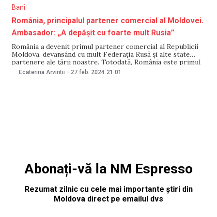
Bani
România, principalul partener comercial al Moldovei.
Ambasador: „A depășit cu foarte mult Rusia”
România a devenit primul partener comercial al Republicii
Moldova, devansând cu mult Federația Rusă şi alte state
partenere ale țării noastre. Totodată, România este primul
investitor „străin” cu peste 400 de milioane de euro, a
Ecaterina Arvintii
-
27 feb. 2024
21:01
declarat, marți, 27 februarie, ambasadorul țării noastre în
România, Victor Chirilă, scrie Digi24.ro. „Republica Moldova
Abonați-vă la NM Espresso
Rezumat zilnic cu cele mai importante știri din
Moldova direct pe emailul dvs