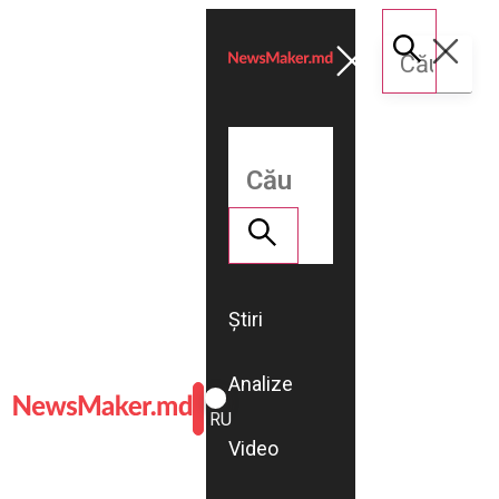
Știri
Analize
ROMÂNĂ
RU
Video