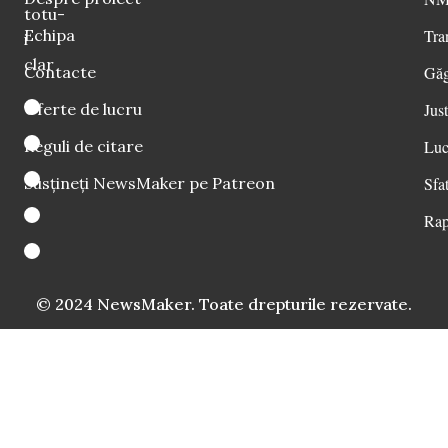
totu-
Echipa
Tra
i
clar
Contacte
Găg
Oferte de lucru
Just
Reguli de citare
Luc
Susțineți NewsMaker pe Patreon
Sfat
Rap
© 2024 NewsMaker. Toate drepturile rezervate.