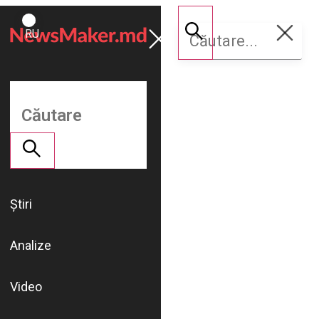
ROMÂNĂ
Susține
RU
NM
Știri
Analize
Video