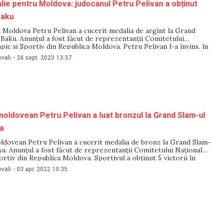
lie pentru Moldova: judocanul Petru Pelivan a obținut
Baku
 Moldova Petru Pelivan a cucerit medalia de argint la Grand
 Baku. Anunțul a fost făcut de reprezentanții Comitetului
pic și Sportiv din Republica Moldova. Petru Pelivan l-a învins, în
greutate 73 kg, pe finlandezul Valtteri Olin, bulgarul Mark
vali
-
24 sept. 2023
13:37
iolul Salvador Roca
oldovean Petru Pelivan a luat bronzul la Grand Slam-ul
ya
ldovean Petru Pelivan a cucerit medalia de bronz la Grand Slam-
lya. Anunțul a fost făcut de reprezentanții Comitetului Național
ortiv din Republica Moldova. Sportivul a obținut 5 victorii în
 greutate 73 kg, cu francezul Joan-Benjamin Gaba, germanul
vali
-
03 apr. 2022
10:35
, brazilianul Daniel Cargnin,