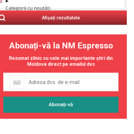
Categorii cu noutăți
Afișați rezultatele
Abonați-vă la NM Espresso
Rezumat zilnic cu cele mai importante știri din
Moldova direct pe emailul dvs