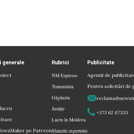
i generale
Rubrici
Publicitate
oiect
NM Espresso
Agentii de publicitat
Transnistria
Pentru solicitări de 
Găgăuzia
reclama@newsm
 lucru
Justiție
+373 62 07333
citare
Lucru în Moldova
 NewsMaker pe Patreon
Sfaturile expertului