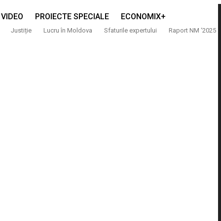
VIDEO
PROIECTE SPECIALE
ECONOMIX+
Justiție
Lucru în Moldova
Sfaturile expertului
Raport NM ‘2025