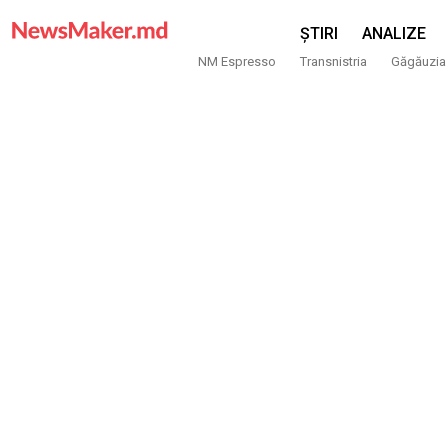
ȘTIRI
ANALIZE
NM Espresso
Transnistria
Găgăuzia