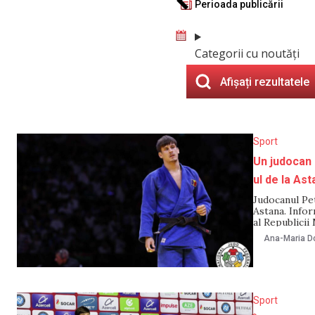
Perioada publicării
Categorii cu noutăți
Afișați rezultatele
Sport
Un judocan 
ul de la Ast
Judocanul Pet
Astana. Infor
al Republicii
participat la
Ana-Maria Do
trei victorii
Sport