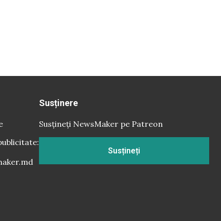
Susținere
e
Susțineți NewsMaker pe Patreon
publicitate:
Susțineți
aker.md