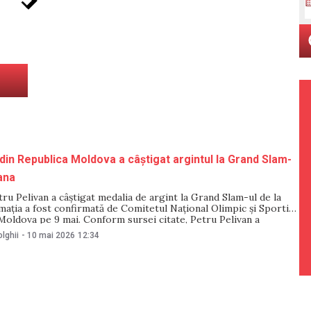
din Republica Moldova a câștigat argintul la Grand Slam-
ana
ru Pelivan a câștigat medalia de argint la Grand Slam-ul de la
mația a fost confirmată de Comitetul Național Olimpic și Sportiv
 Moldova pe 9 mai. Conform sursei citate, Petru Pelivan a
 competiție în categoria de greutate 81 kg. Sportivul a repurtat
lghii
-
10 mai 2026
12:34