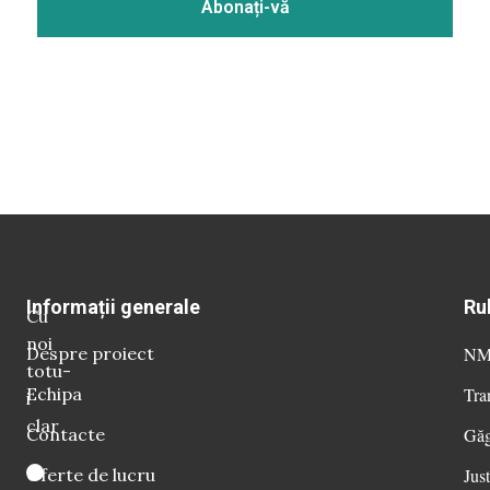
Informații generale
Ru
Cu
noi
Despre proiect
NM 
totu-
Echipa
Tra
i
clar
Contacte
Găg
Oferte de lucru
Just