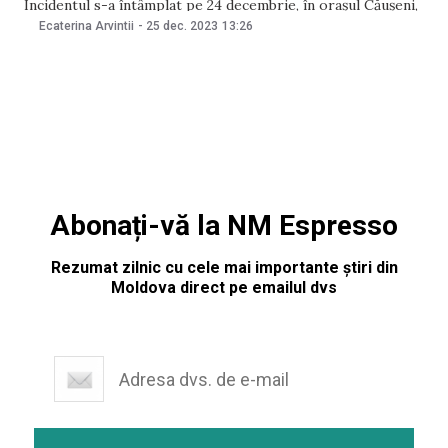
Incidentul s-a întâmplat pe 24 decembrie, în orașul Căușeni,
în timp ce familia lua masa, scrie presa locală. Părinții
Ecaterina Arvintii
-
25 dec. 2023
13:26
minorilor au spus că copiii se
Abonați-vă la NM Espresso
Rezumat zilnic cu cele mai importante știri din
Moldova direct pe emailul dvs