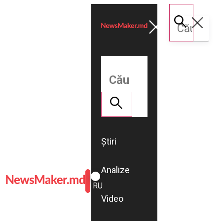
Știri
Analize
ROMÂNĂ
RU
Video