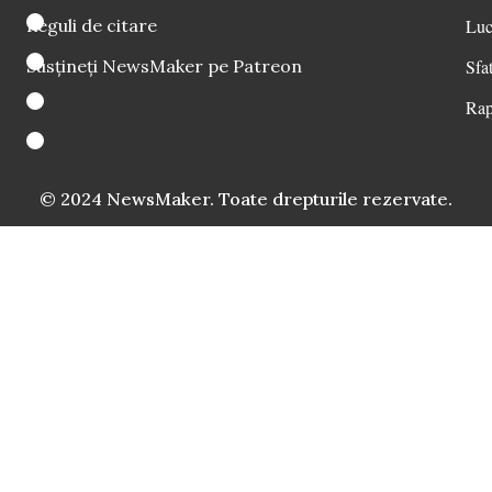
Reguli de citare
Luc
Susțineți NewsMaker pe Patreon
Sfat
Rap
© 2024 NewsMaker. Toate drepturile rezervate.