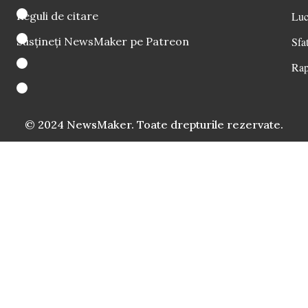
Reguli de citare
Luc
Susțineți NewsMaker pe Patreon
Sfat
Rap
© 2024 NewsMaker. Toate drepturile rezervate.