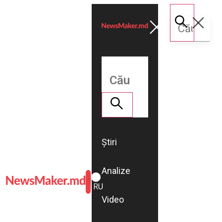
Știri
Analize
ROMÂNĂ
RU
Video