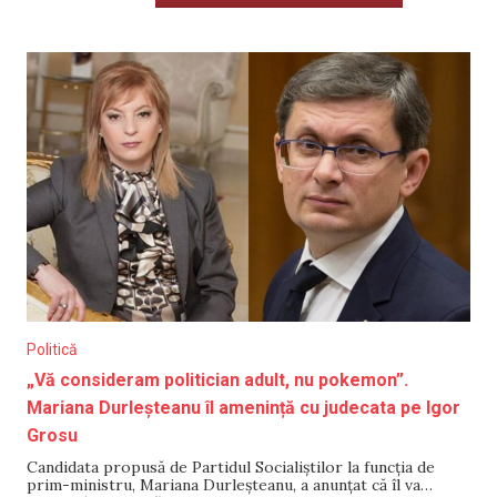
Politică
„Vă consideram politician adult, nu pokemon”.
Mariana Durleșteanu îl amenință cu judecata pe Igor
Grosu
Candidata propusă de Partidul Socialiștilor la funcția de
prim-ministru, Mariana Durleșteanu, a anunțat că îl va