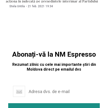
acționa în judecată pe președintele interimar al Partidului
Acțiune și Solidaritate (PAS) Igor Grosu. Reacția vine după
Stela Untila
-
21 feb. 2021
19:34
ce deputatul PAS a declarat că Durleșteanu „a reușit să
obțină suportul a tot ce este mai
Abonați-vă la NM Espresso
Rezumat zilnic cu cele mai importante știri din
Moldova direct pe emailul dvs