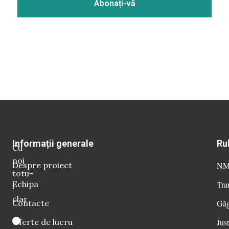
Informații generale
Ru
Cu
noi
Despre proiect
NM 
totu-
Echipa
Tra
i
clar
Contacte
Găg
Oferte de lucru
Just