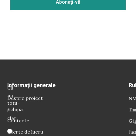
Informații generale
Ru
Cu
noi
Despre proiect
NM 
totu-
Echipa
Tra
i
clar
Contacte
Găg
Oferte de lucru
Just