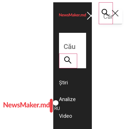
Știri
Analize
ROMÂNĂ
RU
Video