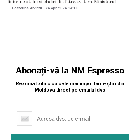
lipite pe stâlpi și clădiri din întreaga țară. Ministerul
Apărării comunică că anunțurile nu îi aparțin și declară că
Ecaterina Arvintii
-
24 apr. 2024
14:10
oamenii legii întreprind toate acțiunile pentru a identifica și
localiza persoanele care
Abonați-vă la NM Espresso
Rezumat zilnic cu cele mai importante știri din
Moldova direct pe emailul dvs