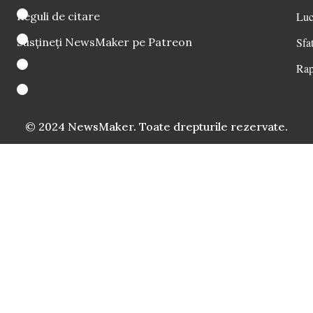
Reguli de citare
Luc
Susțineți NewsMaker pe Patreon
Sfat
Rap
© 2024 NewsMaker. Toate drepturile rezervate.