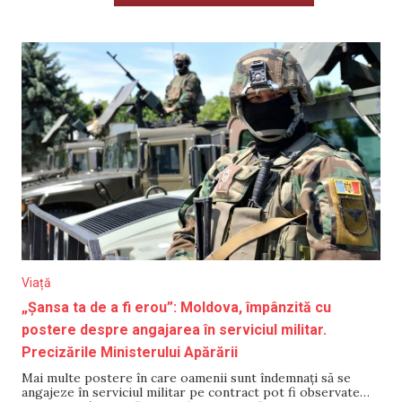
Viață
„Șansa ta de a fi erou”: Moldova, împânzită cu
postere despre angajarea în serviciul militar.
Precizările Ministerului Apărării
Mai multe postere în care oamenii sunt îndemnați să se
angajeze în serviciul militar pe contract pot fi observate