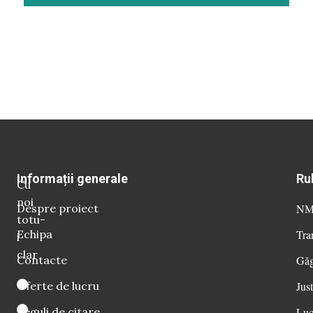
Informații generale
Ru
Cu
noi
Despre proiect
NM 
totu-
Echipa
Tra
i
clar
Contacte
Găg
Oferte de lucru
Just
Reguli de citare
Luc