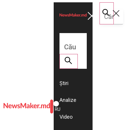
Știri
Analize
ROMÂNĂ
RU
Video