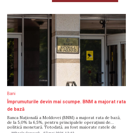
Bani
Împrumuturile devin mai scumpe. BNM a majorat rata
de bază
Banca Națională a Moldovei (BNM) a majorat rata de bază,
de la 5,0% la 6,5%, pentru principalele operațiuni de
politică monetară. Totodată, au fost majorate ratele de
dobândă la creditele overnight, operațiunile repo și