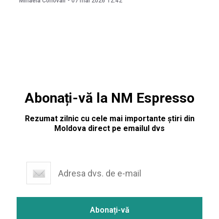
Mihaela Conovali
-
07 mai 2026
12:42
depozitele overnight. Potrivit băncii, deciziile au fost luate
„din necesitatea configurării politicii monetare de natură să
Abonați-vă la NM Espresso
Rezumat zilnic cu cele mai importante știri din
Moldova direct pe emailul dvs