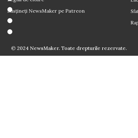
Susțineți NewsMaker pe Patreon
Sfat
Rap
© 2024 NewsMaker. Toate drepturile rezervate.