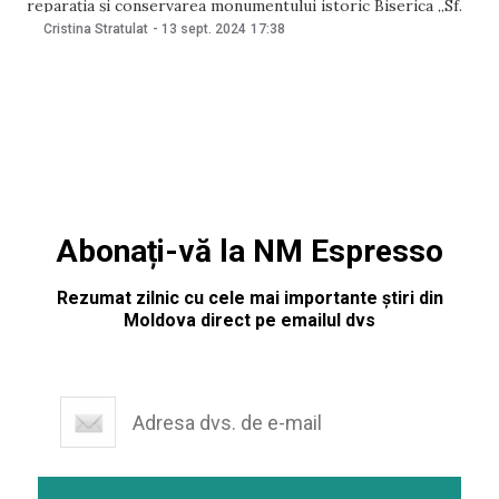
reparația și conservarea monumentului istoric Biserica „Sf.
Cuvioasa Parascheva” din satul Nișcani. Potrivit unui
Cristina Stratulat
-
13 sept. 2024
17:38
comunicat al primăriei, decizia a fost luată ca răspuns la
solicitarea Consiliului parohial, care a cerut sprijin
Abonați-vă la NM Espresso
Rezumat zilnic cu cele mai importante știri din
Moldova direct pe emailul dvs