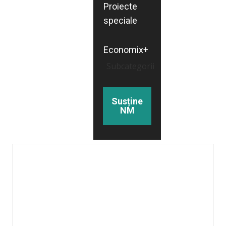
Proiecte
speciale
Economix+
Subcategorii
Susține
NM