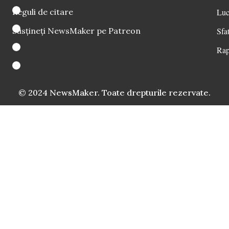
Reguli de citare
Luc
Susțineți NewsMaker pe Patreon
Sfat
Rap
© 2024 NewsMaker. Toate drepturile rezervate.