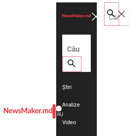
Știri
Analize
ROMÂNĂ
RU
Video