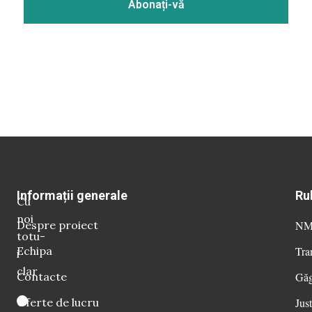
Informații generale
Ru
Cu
noi
Despre proiect
NM 
totu-
Echipa
Tra
i
clar
Contacte
Găg
Oferte de lucru
Just