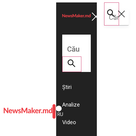
Știri
Analize
ROMÂNĂ
RU
Video