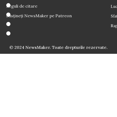
Reguli de citare
Luc
Susțineți NewsMaker pe Patreon
Sfat
Rap
© 2024 NewsMaker. Toate drepturile rezervate.