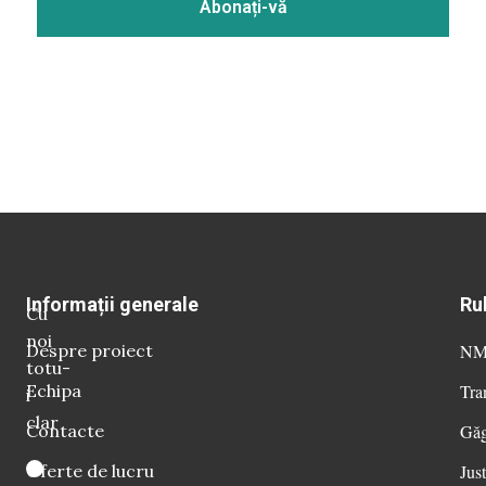
Informații generale
Ru
Cu
noi
Despre proiect
NM 
totu-
Echipa
Tra
i
clar
Contacte
Găg
Oferte de lucru
Just