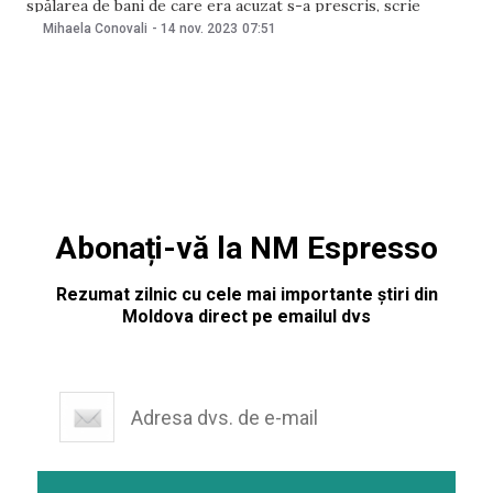
spălarea de bani de care era acuzat s-a prescris, scrie
libertatea.ro. Într-un final, Rizea va executa o pedeapsă de
Mihaela Conovali
-
14 nov. 2023
07:51
trei ani şi opt luni de închisoare. Pe 13 noiembrie, Înalta
Abonați-vă la NM Espresso
Rezumat zilnic cu cele mai importante știri din
Moldova direct pe emailul dvs