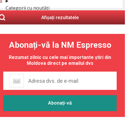
Categorii cu noutăți
Afișați rezultatele
Abonați-vă la NM Espresso
Rezumat zilnic cu cele mai importante știri din
Moldova direct pe emailul dvs