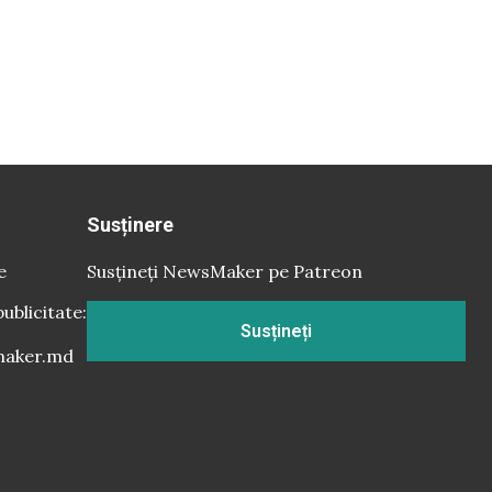
Susținere
e
Susțineți NewsMaker pe Patreon
publicitate:
Susțineți
aker.md