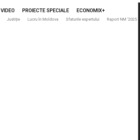
VIDEO
PROIECTE SPECIALE
ECONOMIX+
Justiție
Lucru în Moldova
Sfaturile expertului
Raport NM ‘2025