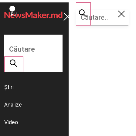
ROMÂNĂ
Susține
RU
NM
Știri
Analize
Video