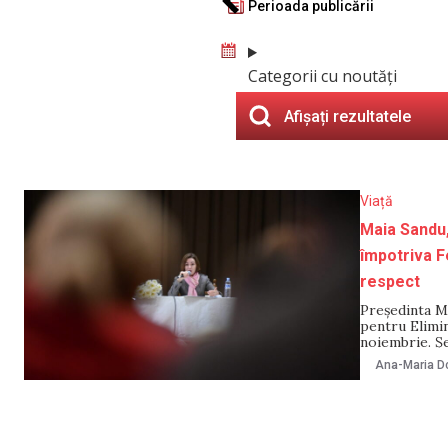
Perioada publicării
Categorii cu noutăți
Afișați rezultatele
Viață
Maia Sandu,
împotriva F
respect
Președinta Ma
pentru Elimi
noiembrie. Ș
autoritățile ț
Ana-Maria Do
stereotipuril