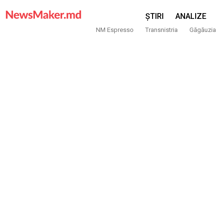
ȘTIRI
ANALIZE
NM Espresso
Transnistria
Găgăuzia