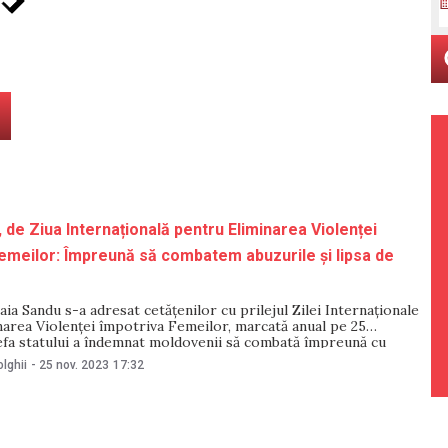
 de Ziua Internațională pentru Eliminarea Violenței
emeilor: Împreună să combatem abuzurile și lipsa de
ia Sandu s-a adresat cetățenilor cu prilejul Zilei Internaționale
narea Violenței împotriva Femeilor, marcată anual pe 25
efa statului a îndemnat moldovenii să combată împreună cu
ării violența împotriva femeilor, abuzurile, lipsa de respect și
lghii
-
25 nov. 2023
17:32
e. „Nu există nicio scuză pentru violența față de femei. Nu