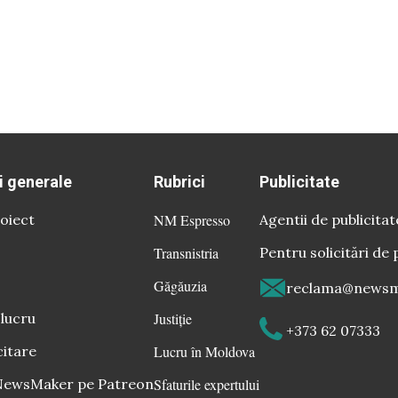
i generale
Rubrici
Publicitate
oiect
NM Espresso
Agentii de publicitat
Transnistria
Pentru solicitări de 
Găgăuzia
reclama@newsm
 lucru
Justiție
+373 62 07333
citare
Lucru în Moldova
 NewsMaker pe Patreon
Sfaturile expertului