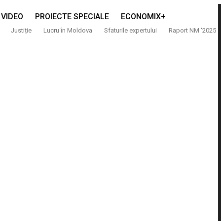
VIDEO
PROIECTE SPECIALE
ECONOMIX+
Justiție
Lucru în Moldova
Sfaturile expertului
Raport NM ‘2025