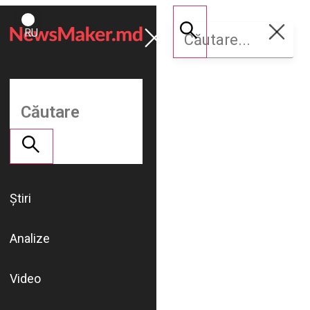
ROMÂNĂ
Susține
RU
NM
Știri
Analize
Video