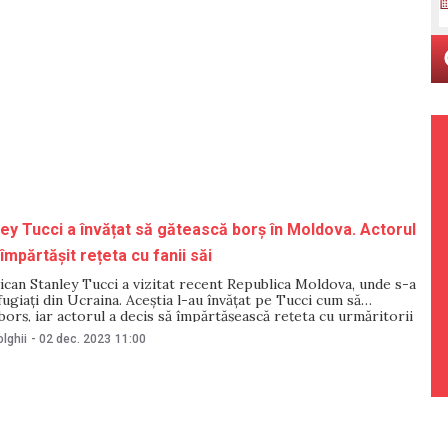
ey Tucci a învățat să gătească borș în Moldova. Actorul
mpărtășit rețeta cu fanii săi
can Stanley Tucci a vizitat recent Republica Moldova, unde s-a
efugiați din Ucraina. Aceștia l-au învățat pe Tucci cum să
orș, iar actorul a decis să împărtășească rețeta cu urmăritorii
elele de socializare. Într-un videoclip publicat pe online, Stanley
lghii
-
02 dec. 2023
11:00
at cum