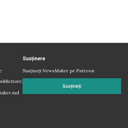
Susținere
e
Susțineți NewsMaker pe Patreon
publicitate:
Susțineți
aker.md