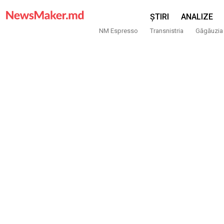
ȘTIRI
ANALIZE
NM Espresso
Transnistria
Găgăuzia