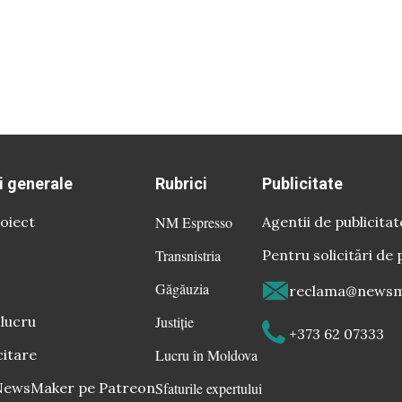
i generale
Rubrici
Publicitate
oiect
NM Espresso
Agentii de publicitat
Transnistria
Pentru solicitări de 
Găgăuzia
reclama@newsm
 lucru
Justiție
+373 62 07333
citare
Lucru în Moldova
 NewsMaker pe Patreon
Sfaturile expertului