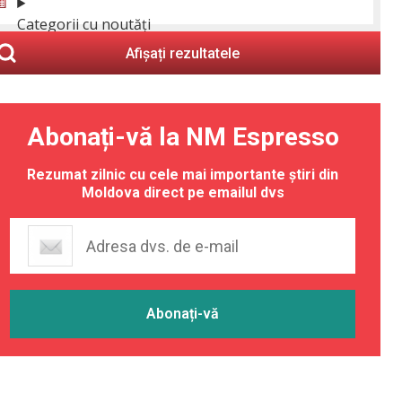
Categorii cu noutăți
Afișați rezultatele
Abonați-vă la NM Espresso
Rezumat zilnic cu cele mai importante știri din
Moldova direct pe emailul dvs