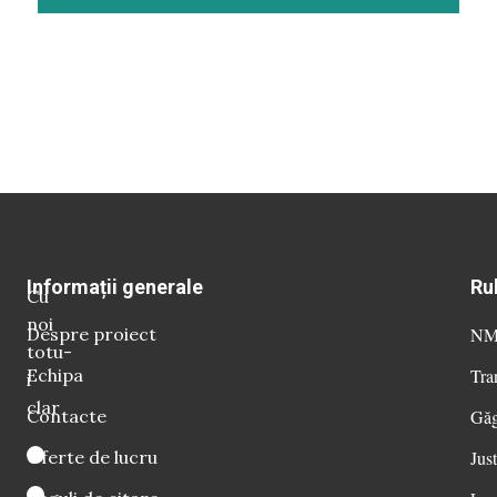
Informații generale
Ru
Cu
noi
Despre proiect
NM 
totu-
Echipa
Tra
i
clar
Contacte
Găg
Oferte de lucru
Just