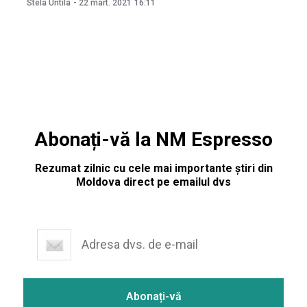
Stela Untila
-
22 mart. 2021
16:11
Vasile Jardan și Denis Ulanov. Procurorul General Alexandr
Stoianoglo urmează să prezinte deputaților motivarea
celor trei demersuri care includ cererile privind
Abonați-vă la NM Espresso
Rezumat zilnic cu cele mai importante știri din
Moldova direct pe emailul dvs