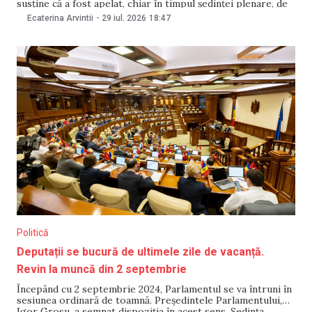
susține că a fost apelat, chiar în timpul ședinței plenare, de
o persoană care ar fi încercat să-l înșele prin telefon.
Ecaterina Arvintii
-
29 iul. 2026
18:47
Deputatul spune că a depus o plângere și le-a transmis
oamenilor legii numărul de
Politică
Deputații se bucură de ultimele zile de vacanță.
Revin la muncă din 2 septembrie
Începând cu 2 septembrie 2024, Parlamentul se va întruni în
sesiunea ordinară de toamnă. Președintele Parlamentului,
Igor Grosu, a semnat dispoziția în acest sens. Ședința