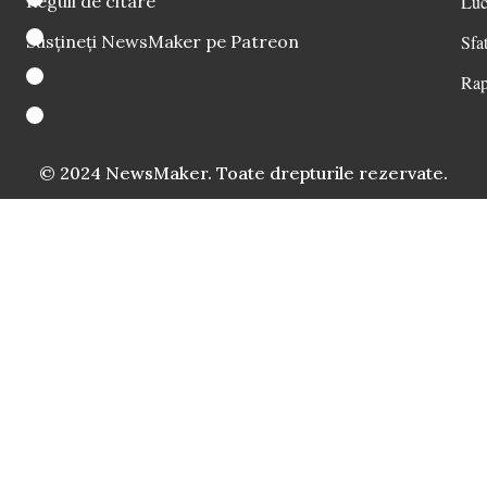
Reguli de citare
Luc
Susțineți NewsMaker pe Patreon
Sfat
Rap
© 2024 NewsMaker. Toate drepturile rezervate.