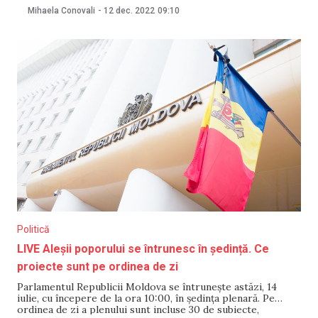
bugetului de stat pentru anul 2023. Deputații vor examina în
Mihaela Conovali
-
12 dec. 2022
09:10
prima lectură și Proiectul de lege privind modificarea Legii
bugetului de stat pentru anul
Politică
LIVE Aleșii poporului se întrunesc în ședință. Ce
proiecte sunt pe ordinea de zi
Parlamentul Republicii Moldova se întrunește astăzi, 14
iulie, cu începere de la ora 10:00, în ședința plenară. Pe
ordinea de zi a plenului sunt incluse 30 de subiecte,