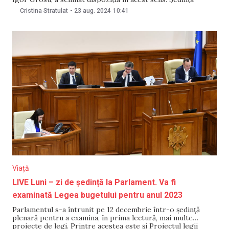
plenară a Parlamentului va fi convocată la propunerea
Cristina Stratulat
-
23 aug. 2024
10:41
Biroului permanent, care va stabili și ordinea de zi. Conform
Regulamentului, legislativul are două sesiuni ordinare anual.
Viață
LIVE Luni – zi de ședință la Parlament. Va fi
examinată Legea bugetului pentru anul 2023
Parlamentul s-a întrunit pe 12 decembrie într-o ședință
plenară pentru a examina, în prima lectură, mai multe
proiecte de legi. Printre acestea este și Proiectul legii