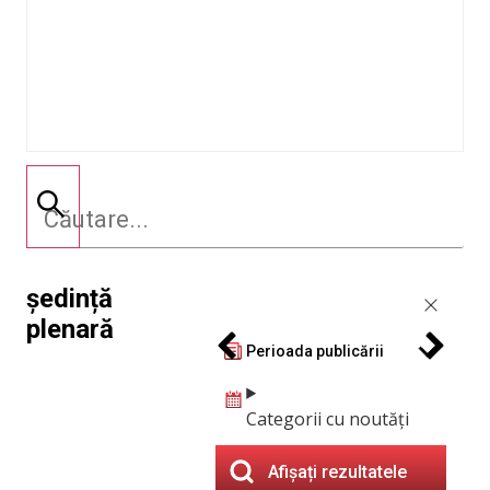
ședință
plenară
Perioada publicării
Categorii cu noutăți
Afișați rezultatele