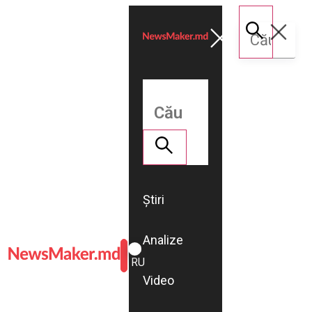
Știri
Analize
ROMÂNĂ
RU
Video