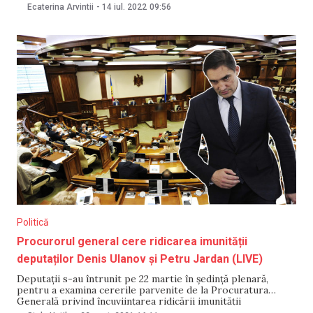
informează NM. Deputații urmează să examineze, în lectura
Ecaterina Arvintii
-
14 iul. 2022
09:56
a doua, ratificarea mai multor acorduri, printre care:
Acordul cu Uniunea Europeană privind asistența
Politică
Procurorul general cere ridicarea imunității
deputaților Denis Ulanov și Petru Jardan (LIVE)
Deputații s-au întrunit pe 22 martie în ședință plenară,
pentru a examina cererile parvenite de la Procuratura
Generală privind încuviințarea ridicării imunității
parlamentare a deputaților fracțiunii Partidului „ȘOR”, Petru