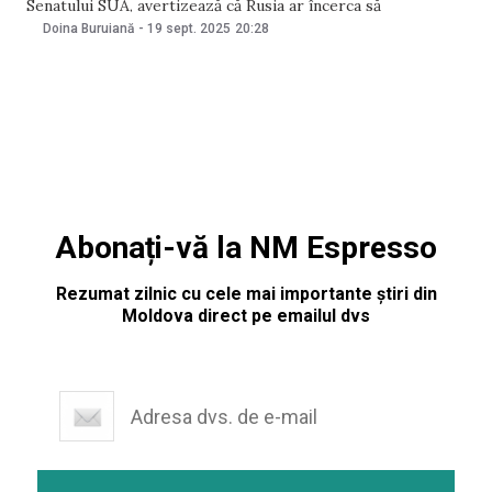
Senatului SUA, avertizează că Rusia ar încerca să
influențeze alegerile parlamentare din Moldova și îndeamnă
Doina Buruiană
-
19 sept. 2025
20:28
cetățenii să meargă la vot pentru a proteja suveranitatea
țării. Într-o declarație, senatorii subliniază că Rusia
Abonați-vă la NM Espresso
Rezumat zilnic cu cele mai importante știri din
Moldova direct pe emailul dvs