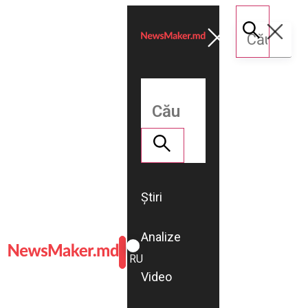
Știri
Analize
ROMÂNĂ
RU
Video