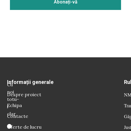
Informații generale
Ru
Cu
noi
Despre proiect
NM 
totu-
Echipa
Tra
i
clar
Contacte
Găg
Oferte de lucru
Just