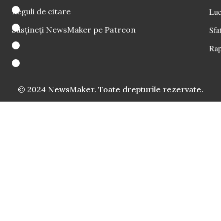
Reguli de citare
Luc
Susțineți NewsMaker pe Patreon
Sfat
Rap
© 2024 NewsMaker. Toate drepturile rezervate.