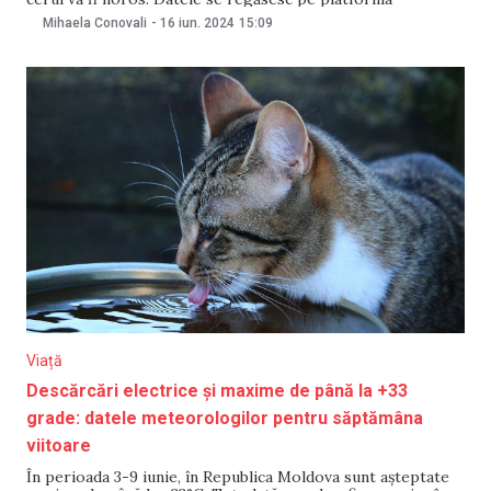
Serviciului Hidrometeorologic de Stat. În perioada 17-23
Mihaela Conovali
-
16 iun. 2024
15:09
iunie, în centrul țării, maximele vor oscila între +28°C și
+31°C, minimele între +16°C și
Viață
Descărcări electrice și maxime de până la +33
grade: datele meteorologilor pentru săptămâna
viitoare
În perioada 3-9 iunie, în Republica Moldova sunt așteptate