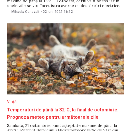
maxime de până la +33°C. Totodată, cerul va fi noros iar în
unele zile se vor înregistra averse cu descărcări electrice.
Datele se regăsesc pe platforma Serviciului
Mihaela Conovali
-
02 iun. 2024
16:12
Hidrometeorologic de Stat. Marți, miercuri și sâmbătă, în
centrul țării, sunt așteptate averse cu
Viață
Temperaturi de până la 32°C, la final de octombrie.
Prognoza meteo pentru următoarele zile
Sâmbătă, 21 octombrie, sunt așteptate maxime de până la
+32°C. Potrivit Serviciului Hidrometeorologic de Stat din