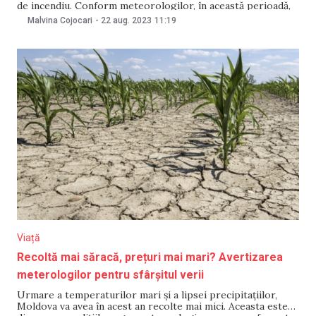
de incendiu. Conform meteorologilor, în această perioadă,
pe întreg teritoriul ţării se va menține pericol excepțional
Malvina Cojocari
-
22 aug. 2023
11:19
de incendiu (clasa V) cu caracter natural și amenințare de
incendiere a fâșiilor forestiere și a culturilor agricole.
Viață
Recoltă mai săracă, prețuri mai mari? Avertizarea
meterologilor pentru sfârșitul verii
Urmare a temperaturilor mari și a lipsei precipitațiilor,
Moldova va avea în acest an recolte mai mici. Aceasta este