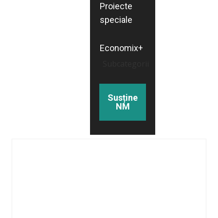
Proiecte
speciale
Economix+
Subcategorii
Susține
NM