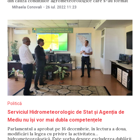
din cauza condițiilor agrometeorologice care s-au format
în perioada critică a dezvoltării culturilor prășitoare (iunie-
Mihaela Conovali
-
26 iul. 2022
11:23
iulie). Informații în acest sens au fost comunicate pe 26 iulie,
de reprezentanții Serviciului Hidrometeorologic de Stat.
Politică
Serviciul Hidrometeorologic de Stat și Agenția de
Mediu nu își vor mai dubla competențele
Parlamentul a aprobat pe 16 decembrie, în lectura a doua,
modificări la legea cu privire la activitatea
hidrometeorologică. Este vorba despre excluderea dublării