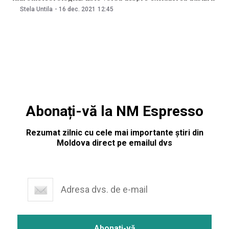
competențelor Serviciului Hidrometeorologic de Stat și ale
Stela Untila
-
16 dec. 2021
12:45
Agenției de Mediu la capitolul monitoring-ului stării,
calității și poluării mediului. Astfel, Agenția de Mediu își va
realiza fără impedimente
Abonați-vă la NM Espresso
Rezumat zilnic cu cele mai importante știri din
Moldova direct pe emailul dvs