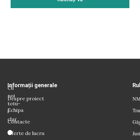
Informații generale
Ru
Cu
noi
Despre proiect
NM 
totu-
Echipa
Tra
i
clar
Contacte
Găg
Oferte de lucru
Just