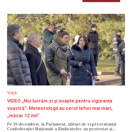
Viață
VIDEO „Noi lucrăm zi și noapte pentru siguranța
voastră“. Meteorologii au cerut lefuri mai mari,
„măcar 12 mii”
Pe 19 decembrie, la Parlament, alături de reprezentanții
Confederației Naționale a Sindicatelor, au protestat și