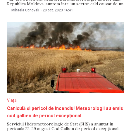
Republica Moldova, suntem într-un sector cald cauzat de un
ciclon. Luni, 23 octombrie, maximele vor scădea până la
Mihaela Conovali
-
20 oct. 2023
16:41
+19°C și +24°C. Totuși, Serviciul a precizat că valorile
termice rămân peste media normală. Serviciul
Hidrometeorologic
Viață
Caniculă și pericol de incendiu! Meteorologii au emis
cod galben de pericol excepțional
Serviciul Hidrometeorologic de Stat (SHS) a anunţat în
perioada 22-29 august Cod Galben de pericol excepţional