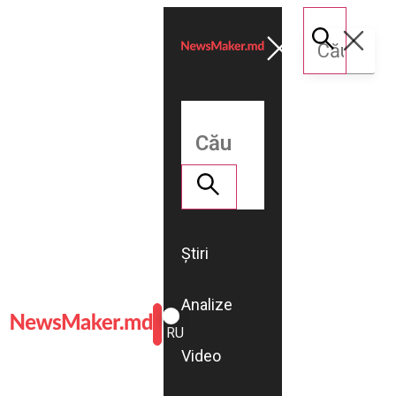
Știri
Analize
ROMÂNĂ
RU
Video