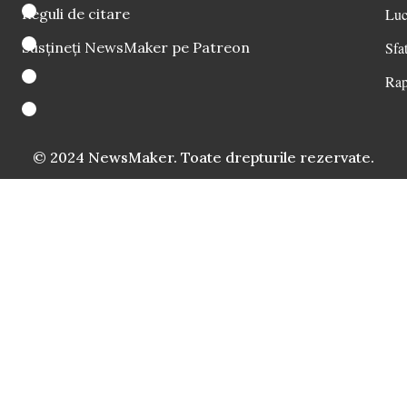
Reguli de citare
Luc
Susțineți NewsMaker pe Patreon
Sfat
Rap
© 2024 NewsMaker. Toate drepturile rezervate.