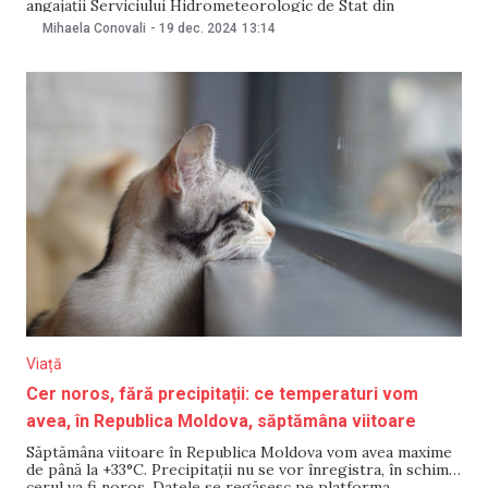
angajații Serviciului Hidrometeorologic de Stat din
Moldova. Ultimii au spus că salariile lor „sunt foarte mici” și
Mihaela Conovali
-
19 dec. 2024
13:14
că sunt „mult sub nivelul necesar de a supraviețui”. Un
angajat al instituției a spus reporterului NewsMaker că
Viață
Cer noros, fără precipitații: ce temperaturi vom
avea, în Republica Moldova, săptămâna viitoare
Săptămâna viitoare în Republica Moldova vom avea maxime
de până la +33°C. Precipitații nu se vor înregistra, în schimb
cerul va fi noros. Datele se regăsesc pe platforma