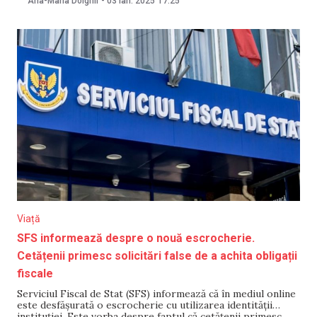
Ana-Maria Dolghii
-
03 ian. 2025
17:25
atenționat că cei care vor încălca regula riscă să fie
sancționați.
Viață
SFS informează despre o nouă escrocherie.
Cetățenii primesc solicitări false de a achita obligații
fiscale
Serviciul Fiscal de Stat (SFS) informează că în mediul online
este desfășurată o escrocherie cu utilizarea identității
instituției. Este vorba despre faptul că cetățenii primesc