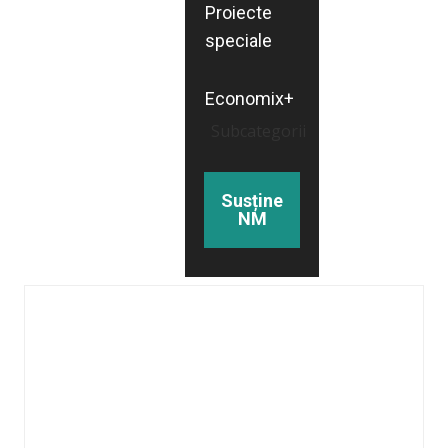
Proiecte
speciale
Economix+
Subcategorii
Susține
NM