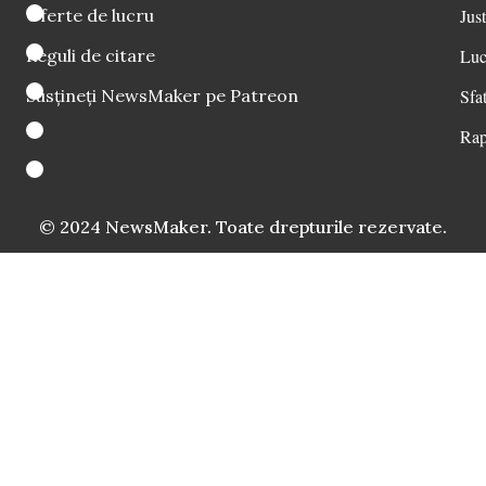
Oferte de lucru
Just
Reguli de citare
Luc
Susțineți NewsMaker pe Patreon
Sfat
Rap
© 2024 NewsMaker. Toate drepturile rezervate.