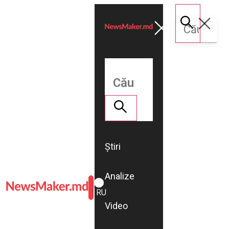
Știri
Analize
ROMÂNĂ
RU
Video