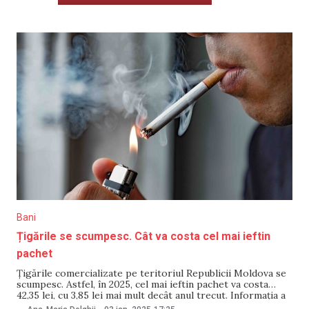
Bani
Țigările se scumpesc. Cât va costa cel mai ieftin
pachet
Țigările comercializate pe teritoriul Republicii Moldova se
scumpesc. Astfel, în 2025, cel mai ieftin pachet va costa
42,35 lei, cu 3,85 lei mai mult decât anul trecut. Informația a
fost comunicată de Serviciul Fiscal de Stat (SFS), care a