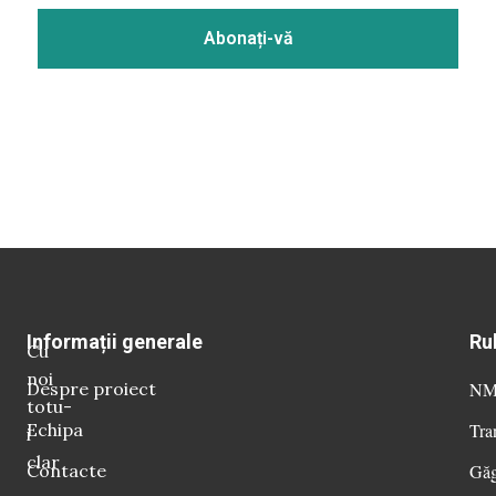
Informații generale
Ru
Cu
noi
Despre proiect
NM 
totu-
Echipa
Tra
i
clar
Contacte
Găg