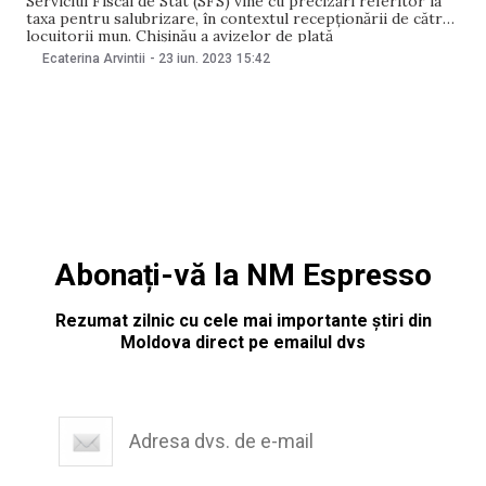
Serviciul Fiscal de Stat (SFS) vine cu precizări referitor la
taxa pentru salubrizare, în contextul recepționării de către
locuitorii mun. Chișinău a avizelor de plată
corespunzătoare, dar și a reacțiilor care au urmat. SFS
Ecaterina Arvintii
-
23 iun. 2023
15:42
precizează, într-un comunicat emis, că taxa de salubrizare,
de rând cu celelalte taxe locale, este reglementată
Abonați-vă la NM Espresso
Rezumat zilnic cu cele mai importante știri din
Moldova direct pe emailul dvs