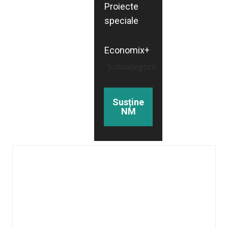
Proiecte
speciale
Economix+
Subcategorii
Susține
NM