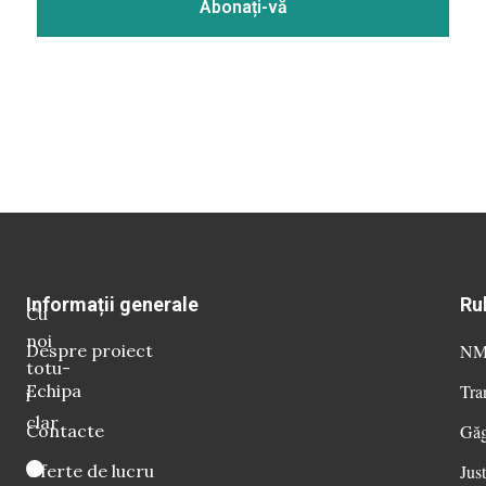
Informații generale
Ru
Cu
noi
Despre proiect
NM 
totu-
Echipa
Tra
i
clar
Contacte
Găg
Oferte de lucru
Just