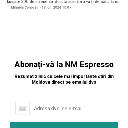
lansate 200 de sirene iar durata acestora va fi de până la un
minut. Locuitorii regiunii au fost îndemnați să-și păstreze
Mihaela Conovali
-
18 iun. 2024
10:07
calmul, menționându-se că verificarea „este planificată”.
Precizările au
Abonați-vă la NM Espresso
Rezumat zilnic cu cele mai importante știri din
Moldova direct pe emailul dvs