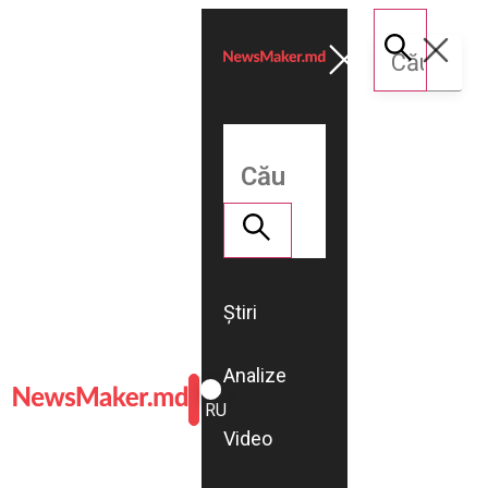
Știri
Analize
ROMÂNĂ
RU
Video