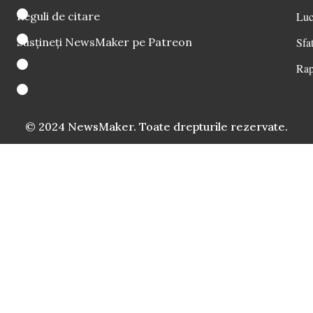
Reguli de citare
Luc
Susțineți NewsMaker pe Patreon
Sfat
Rap
© 2024 NewsMaker. Toate drepturile rezervate.