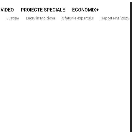
VIDEO
PROIECTE SPECIALE
ECONOMIX+
Justiție
Lucru în Moldova
Sfaturile expertului
Raport NM ‘2025