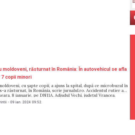
 moldoveni, răsturnat în România: În autovehicul se afla
 7 copii minori
moldoveni, cu șapte copii, a ajuns la spital, după ce microbuzul în
 s-a răsturnat, în România, scrie jurnalul.ro. Accidentul rutier a
 seara, 8 ianuarie, pe DN11A, Adjudul Vechi, județul Vrancea.
române au declanșat planul roșu de intervenție. „Microbuzul care
intii
-
09 ian. 2024
09:52