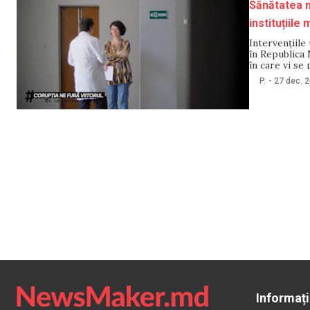
Sănătatea n
instituțiile
Intervențiile
în Republica 
în care vi se
puteți cere a
P.
-
27 dec. 
aflați din ma
Informați