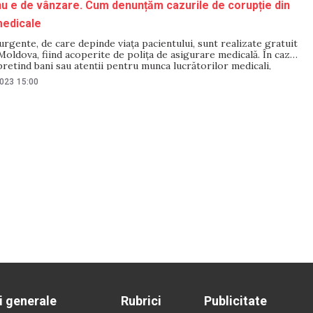
u e de vânzare. Cum denunțăm cazurile de corupție din
 medicale
 urgente, de care depinde viața pacientului, sunt realizate gratuit
Moldova, fiind acoperite de polița de asigurare medicală. În cazul
 pretind bani sau atenții pentru munca lucrătorilor medicali,
jutor. Unde puteți denunța cazurile de intimidări sau corupție
2023
15:00
terialul următor. Material
i generale
Rubrici
Publicitate