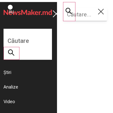
ROMÂNĂ
Susține
RU
NM
Știri
Analize
Video