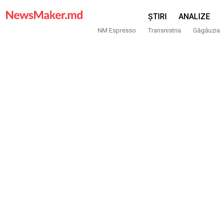
ȘTIRI
ANALIZE
NM Espresso
Transnistria
Găgăuzia