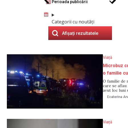
Perioada publicării
Categorii cu noutăți
Afișați rezultatele
Viață
Microbuz cu
o familie cu
O familie de 
care se aflau
avut loc luni
Autoritățile 
Ecaterina Arv
se
Viață