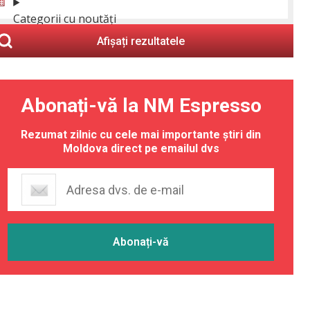
Categorii cu noutăți
Afișați rezultatele
Abonați-vă la NM Espresso
Rezumat zilnic cu cele mai importante știri din
Moldova direct pe emailul dvs