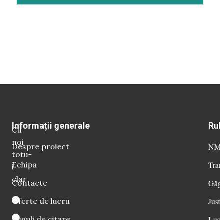
Informații generale
Ru
Cu
noi
Despre proiect
NM 
totu-
Echipa
Tra
i
clar
Contacte
Găg
Oferte de lucru
Just
Reguli de citare
Luc