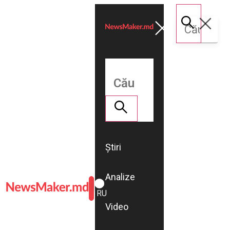
Știri
Analize
ROMÂNĂ
RU
Video