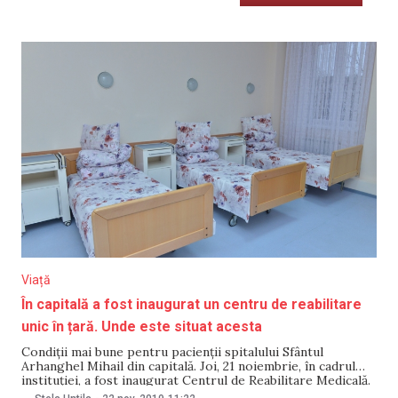
Viață
În capitală a fost inaugurat un centru de reabilitare
unic în țară. Unde este situat acesta
Condiţii mai bune pentru pacienţii spitalului Sfântul
Arhanghel Mihail din capitală. Joi, 21 noiembrie, în cadrul
instituției, a fost inaugurat Centrul de Reabilitare Medicală.
Un anunț în acest sens a fost plasat pe site-ul primăriei.