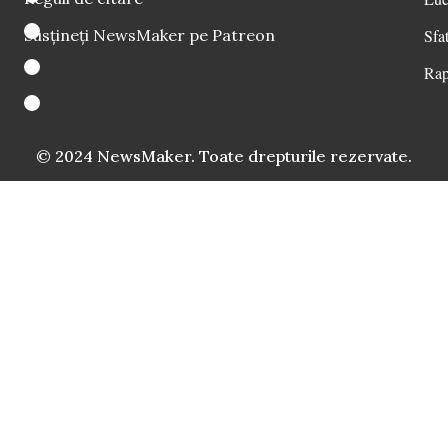
Susțineți NewsMaker pe Patreon
Sfat
Rap
© 2024 NewsMaker. Toate drepturile rezervate.