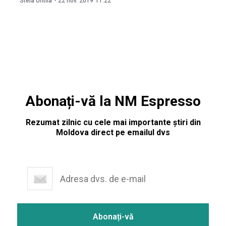
Stela Untila
-
22 nov. 2019
11:22
Potrivit reprezentanților primăriei, centrul este singurul
de acest fel în Chișinău și în ţară. Acesta
Abonați-vă la NM Espresso
Rezumat zilnic cu cele mai importante știri din
Moldova direct pe emailul dvs