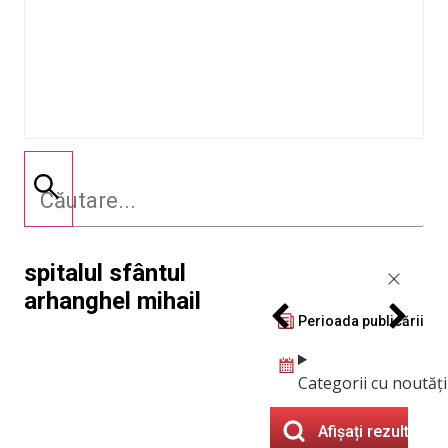
spitalul sfântul
arhanghel mihail
Perioada publicării
Categorii cu noutăți
Afișați rezultatele