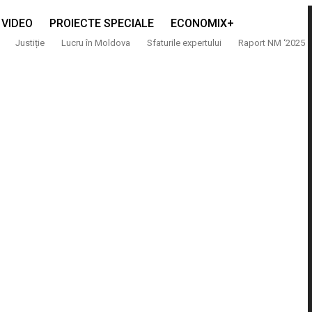
VIDEO
PROIECTE SPECIALE
ECONOMIX+
Justiție
Lucru în Moldova
Sfaturile expertului
Raport NM ‘2025