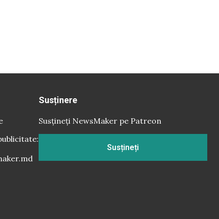
Susținere
e
Susțineți NewsMaker pe Patreon
publicitate:
Susțineți
aker.md