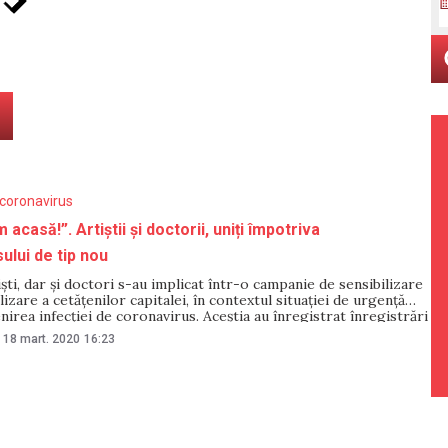
coronavirus
acasă!”. Artiștii și doctorii, uniți împotriva
ului de tip nou
iști, dar și doctori s-au implicat într-o campanie de sensibilizare
lizare a cetățenilor capitalei, în contextul situației de urgență
irea infecției de coronavirus. Aceștia au înregistrat înregistrări
ri și încurajări, în contextul prevenirii îmbolnăvirilor prin
18 mart. 2020
16:23
fel, personalități marcante din domeniul culturii, interpreți