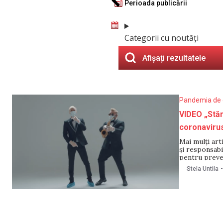
Perioada publicării
Categorii cu noutăți
Afișați rezultatele
Pandemia de 
VIDEO „Stăm 
coronavirus
Mai mulți art
și responsabi
pentru preven
video cu sfatu
Stela Untila
-
COVID-19. Ast
autohtoni,