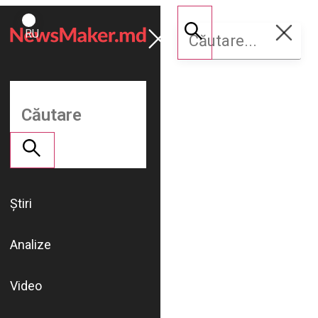
ROMÂNĂ
Susține
RU
NM
Știri
Analize
Video