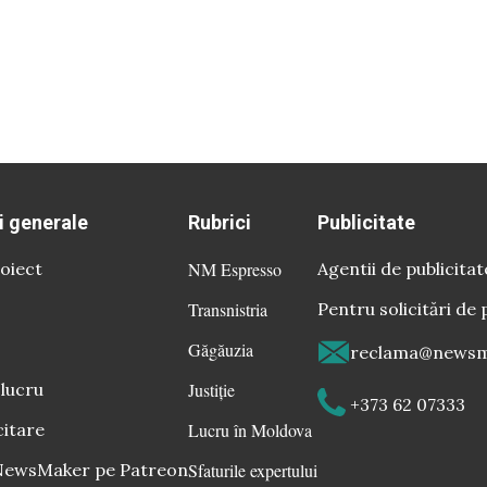
i generale
Rubrici
Publicitate
oiect
NM Espresso
Agentii de publicitat
Transnistria
Pentru solicitări de 
Găgăuzia
reclama@newsm
 lucru
Justiție
+373 62 07333
citare
Lucru în Moldova
 NewsMaker pe Patreon
Sfaturile expertului