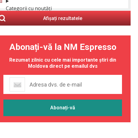
Categorii cu noutăți
Afișați rezultatele
Abonați-vă la NM Espresso
Rezumat zilnic cu cele mai importante știri din
Moldova direct pe emailul dvs