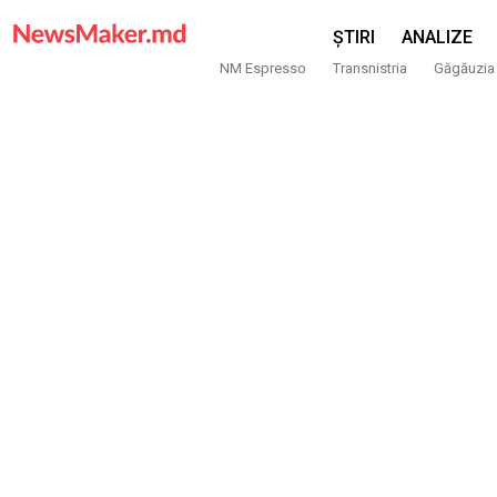
ȘTIRI
ANALIZE
NM Espresso
Transnistria
Găgăuzia