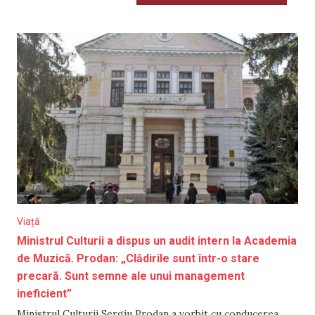
Viață
Ministrul Culturii a dispus un audit intern la Academia
de Muzică. Prodan: „Clădirile sunt într-o stare
precară. Sunt semne ale unui management
ineficient”
Ministrul Culturii Sergiu Prodan a vorbit cu conducerea