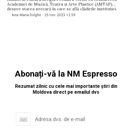
Academiei de Muzică, Teatru și Arte Plastice (AMTAP)
despre starea precară în care se află clădirile instituției.
Discuția s-a desfășurat în cadrul unei ședințe de lucru, care a
Ana-Maria Dolghii
-
25 nov. 2023
12:59
avut loc pe 24 noiembrie, la sediul Ministerului Culturii.
Sergiu Prodan a menționat că
Abonați-vă la NM Espresso
Rezumat zilnic cu cele mai importante știri din
Moldova direct pe emailul dvs