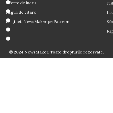
Oferte de lucru
Just
Reguli de citare
Luc
Susțineți NewsMaker pe Patreon
Sfat
Rap
© 2024 NewsMaker. Toate drepturile rezervate.