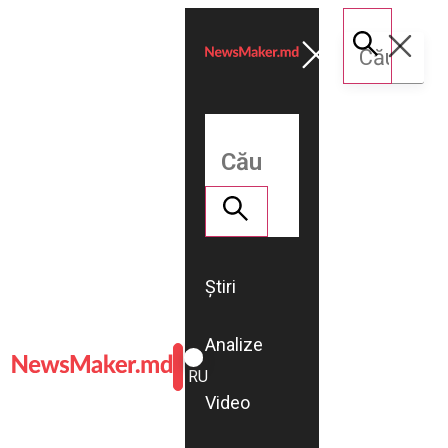
Știri
Analize
ROMÂNĂ
RU
Video