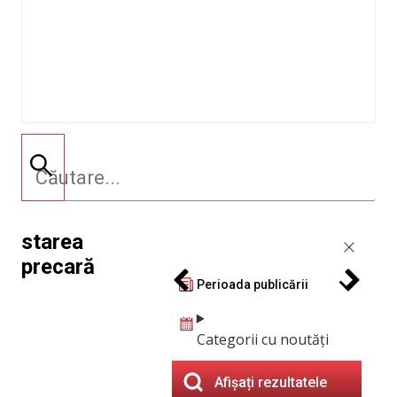
starea
precară
Perioada publicării
Categorii cu noutăți
Afișați rezultatele