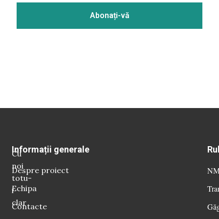
Informații generale
Ru
Cu
noi
Despre proiect
NM 
totu-
Echipa
Tra
i
clar
Contacte
Găg