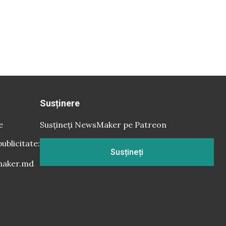
Susținere
e
Susțineți NewsMaker pe Patreon
publicitate:
Susțineți
aker.md