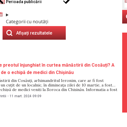
Perioada publicării
Categorii cu noutăți
Afișați rezultatele
e preotul înjunghiat în curtea mănăstirii din Cosăuți? A
 de o echipă de medici din Chișinău
stirii din Cosăuți, arhimandritul Ieronim, care ar fi fost
un cuțit de un localnic, în dimineața zilei de 10 martie, a fost
chipă de medici veniți la Soroca din Chișinău. Informația a fost
entru NewsMaker de directoarea Spitalului Raional Soroca, Ella
intii
-
11 mart. 2024
09:09
t