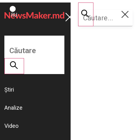
ROMÂNĂ
Susține
RU
NM
Știri
Analize
Video