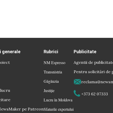
i generale
Rubrici
Publicitate
oiect
NM Espresso
Agentii de publicitat
Transnistria
Pentru solicitări de 
Găgăuzia
reclama@newsm
 lucru
Justiție
+373 62 07333
citare
Lucru în Moldova
 NewsMaker pe Patreon
Sfaturile expertului