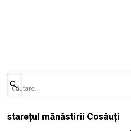
starețul mănăstirii Cosăuți