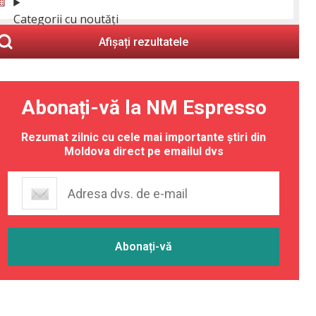
Categorii cu noutăți
Afișați rezultatele
Abonați-vă la NM Espresso
Rezumat zilnic cu cele mai importante știri din
Moldova direct pe emailul dvs