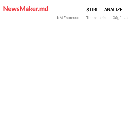
ȘTIRI
ANALIZE
NM Espresso
Transnistria
Găgăuzia