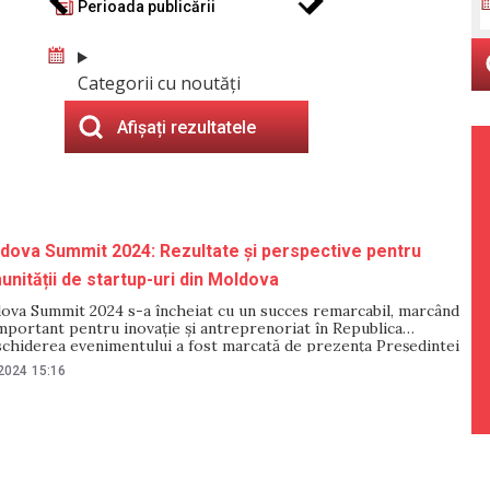
Perioada publicării
Categorii cu noutăți
Afișați rezultatele
dova Summit 2024: Rezultate și perspective pentru
unității de startup-uri din Moldova
ova Summit 2024 s-a încheiat cu un succes remarcabil, marcând
portant pentru inovație și antreprenoriat în Republica
chiderea evenimentului a fost marcată de prezența Președintei
ldova, Maia Sandu, care a accentuat importanța dezvoltării
 2024
15:16
le și a ecosistemului de startup-uri din Moldova, subliniind rolul