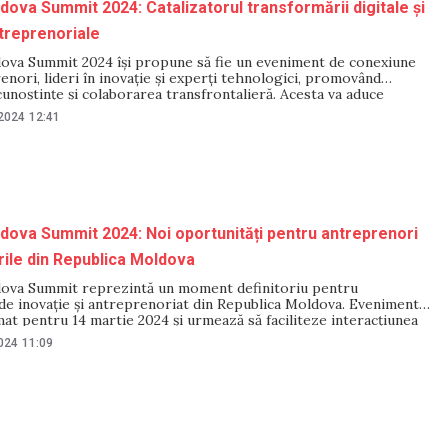
dova Summit 2024: Catalizatorul transformării digitale și
ntreprenoriale
ova Summit 2024 își propune să fie un eveniment de conexiune
enori, lideri în inovație și experți tehnologici, promovând
unoștințe și colaborarea transfrontalieră. Acesta va aduce
e 20 de investitori și specialiști internaționali în tehnologie și
 2024
12:41
at, printre care Nick Himowicz, expert în modelarea de
dova Summit 2024: Noi oportunități pentru antreprenori
urile din Republica Moldova
ova Summit reprezintă un moment definitoriu pentru
de inovație și antreprenoriat din Republica Moldova. Evenimentul
t pentru 14 martie 2024 și urmează să faciliteze interacțiunea
p-uri, antreprenori și investitori, oferind o platformă pentru
2024
11:09
i, experiențe și stabilirea potențialelor colaborări. «Startup
mit 2024 reprezintă