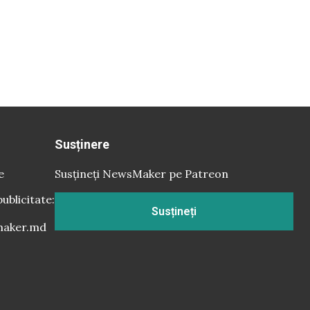
Susținere
e
Susțineți NewsMaker pe Patreon
publicitate:
Susțineți
aker.md