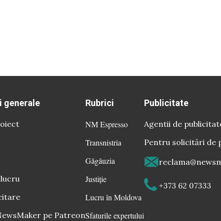
i generale
Rubrici
Publicitate
oiect
NM Espresso
Agentii de publicitat
Transnistria
Pentru solicitări de 
Găgăuzia
reclama@newsm
 lucru
Justiție
+373 62 07333
citare
Lucru în Moldova
 NewsMaker pe Patreon
Sfaturile expertului