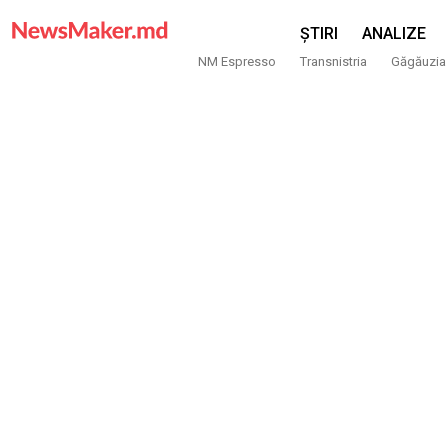
ȘTIRI
ANALIZE
NM Espresso
Transnistria
Găgăuzia