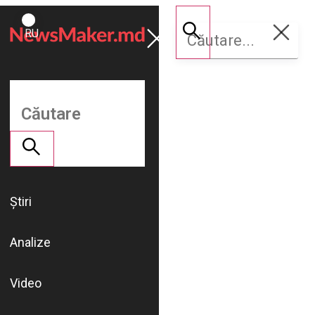
ROMÂNĂ
Susține
RU
NM
Știri
Analize
Video