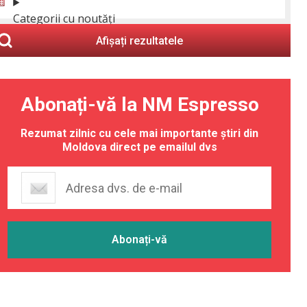
Categorii cu noutăți
Afișați rezultatele
Abonați-vă la NM Espresso
Rezumat zilnic cu cele mai importante știri din
Moldova direct pe emailul dvs