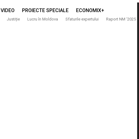
VIDEO
PROIECTE SPECIALE
ECONOMIX+
Justiție
Lucru în Moldova
Sfaturile expertului
Raport NM ‘2025