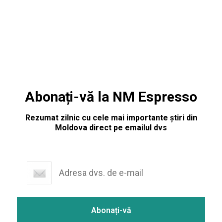
înregistrări video cu sfaturi și încurajări, în contextul
prevenirii îmbolnăvirilor prin COVID-19. Astfel,
personalități marcante din domeniul culturii, interpreți
autohtoni,
Abonați-vă la NM Espresso
Rezumat zilnic cu cele mai importante știri din
Moldova direct pe emailul dvs