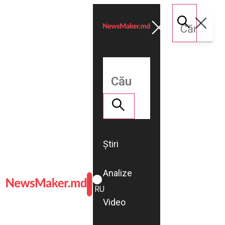
Știri
Analize
ROMÂNĂ
RU
Video