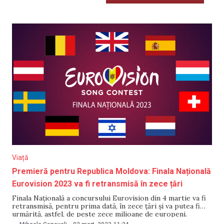
Viață
Premieră pentru Republica Moldova: Finala Națională
Eurovision 2023 va fi retransmisă în zece țări
Finala Națională a concursului Eurovision din 4 martie va fi
retransmisă, pentru prima dată, în zece țări și va putea fi
urmărită, astfel, de peste zece milioane de europeni.
Retransmisia va fi asigurată de două posturi internaționale