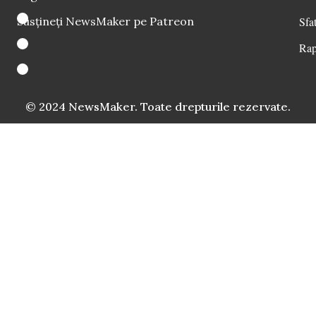
Susțineți NewsMaker pe Patreon
Sfat
Rap
© 2024 NewsMaker. Toate drepturile rezervate.