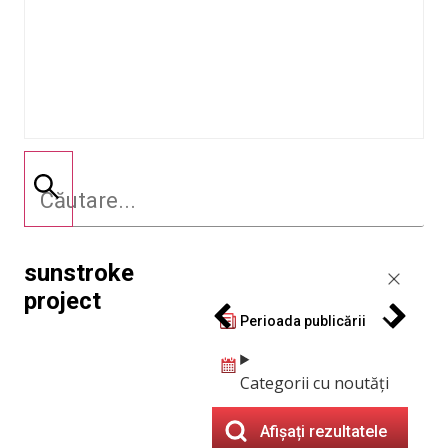
sunstroke
project
Perioada publicării
Categorii cu noutăți
Afișați rezultatele