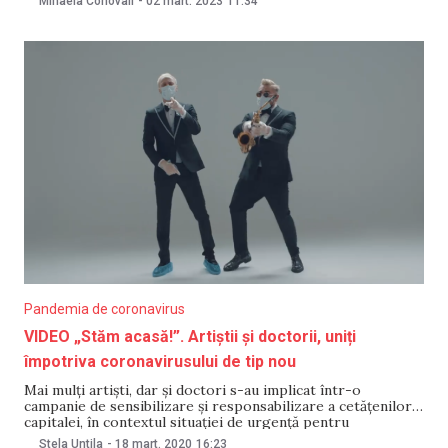
Mihaela Conovali
-
02 mart. 2023
11:34
de televiziune, anunță TRM. Cele două posturi de
divertisment sunt disponibile publicului din
Pandemia de coronavirus
VIDEO „Stăm acasă!”. Artiștii și doctorii, uniți
împotriva coronavirusului de tip nou
Mai mulți artiști, dar și doctori s-au implicat într-o
campanie de sensibilizare și responsabilizare a cetățenilor
capitalei, în contextul situației de urgență pentru
prevenirea infecției de coronavirus. Aceștia au înregistrat
Stela Untila
-
18 mart. 2020
16:23