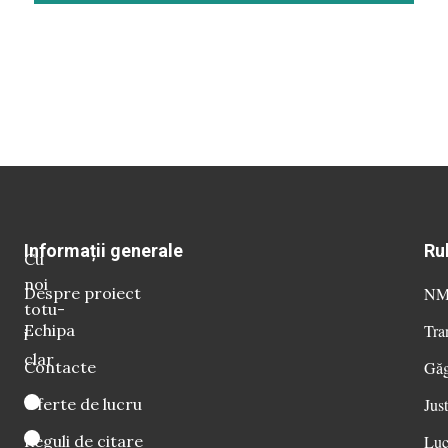
Informații generale
Ru
Cu
noi
Despre proiect
NM 
totu-
Echipa
Tra
i
clar
Contacte
Găg
Oferte de lucru
Just
Reguli de citare
Luc