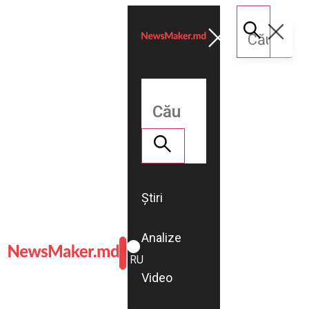
Știri
Analize
ROMÂNĂ
RU
Video