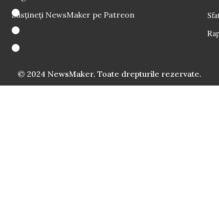
Susțineți NewsMaker pe Patreon
Sfat
Rap
© 2024 NewsMaker. Toate drepturile rezervate.