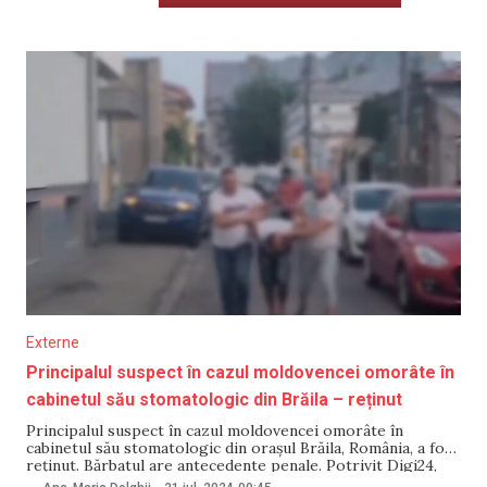
Externe
Principalul suspect în cazul moldovencei omorâte în
cabinetul său stomatologic din Brăila – reținut
Principalul suspect în cazul moldovencei omorâte în
cabinetul său stomatologic din orașul Brăila, România, a fost
reținut. Bărbatul are antecedente penale. Potrivit Digi24,
bărbatul suspectat că ar fi comis crima din cabinetul