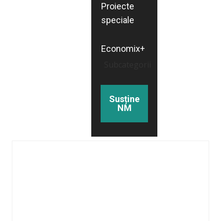
Proiecte
speciale
Economix+
Subcategorii
Susține
NM