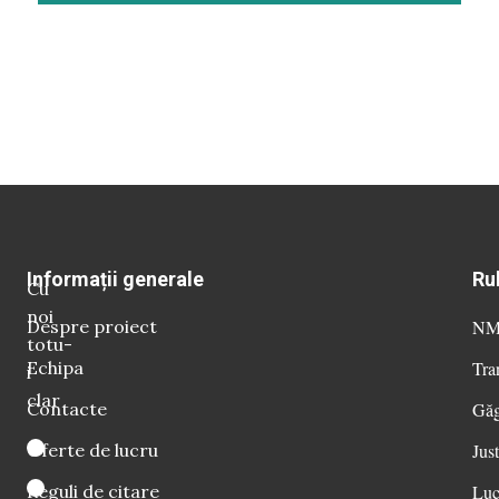
Informații generale
Ru
Cu
noi
Despre proiect
NM 
totu-
Echipa
Tra
i
clar
Contacte
Găg
Oferte de lucru
Just
Reguli de citare
Luc