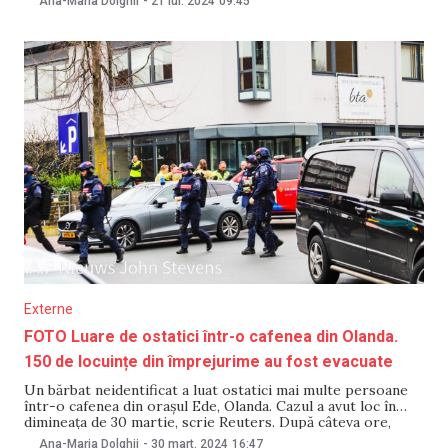
Ana-Maria Dolghii
-
21 iul. 2024
09:45
stomatologic din Brăil a fost prins de oamenii legii pe 20
iulie, în jurul orei 21:00. Acesta se
Externe
FOTO Luare de ostatici într-o cafenea din Olanda.
150 de locuințe din împrejurime au fost evacuate
Un bărbat neidentificat a luat ostatici mai multe persoane
într-o cafenea din orașul Ede, Olanda. Cazul a avut loc în
dimineața de 30 martie, scrie Reuters. După câteva ore,
forțele de ordine au eliberat toți ostaticii și au reținut
Ana-Maria Dolghii
-
30 mart. 2024
16:47