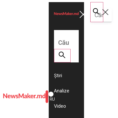
Știri
Analize
ROMÂNĂ
RU
Video