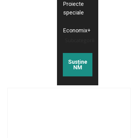
Proiecte
speciale
Economix+
Subcategorii
Susține
NM