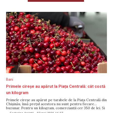
Bani
Primele cireșe au apărut la Piața Centrală: cât costă
un kilogram
Primele cireșe au apărut pe tarabele de la Piața Centrală din
Chișinău, însă prețul acestora nu sunt pentru fiecare
buzunar. Pentru un kilogram, comercianții cer 350 de lei. Și
alte fructe de sezon se vând la prețuri ridicate. Un kilogram