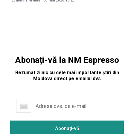
Ecaterina Arvintii
-
07 mai 2026
16:27
de căpșune moldovenești costă de la 130 de lei, în
Abonați-vă la NM Espresso
Rezumat zilnic cu cele mai importante știri din
Moldova direct pe emailul dvs