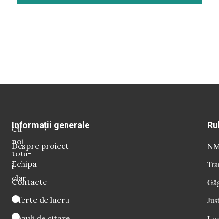
Informații generale
Ru
Cu
noi
Despre proiect
NM 
totu-
Echipa
Tra
i
clar
Contacte
Găg
Oferte de lucru
Just
Reguli de citare
Luc