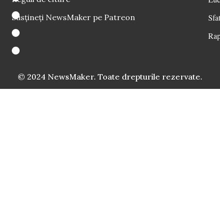
Susțineți NewsMaker pe Patreon
Sfat
Rap
© 2024 NewsMaker. Toate drepturile rezervate.