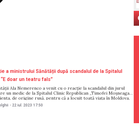
e a ministrului Sănătății după scandalul de la Spitalul
 “E doar un teatru fals”
tății Ala Nemerenco a venit cu o reacție la scandalul din jurul
are un medic de la Spitalul Clinic Republican „Timofei Moșneaga”
cienta, de origine rusă, pentru că a locuit toată viața în Moldova,
ște limba română. Oficiala a calificat situația drept un
lghii
-
22 iul. 2023
17:50