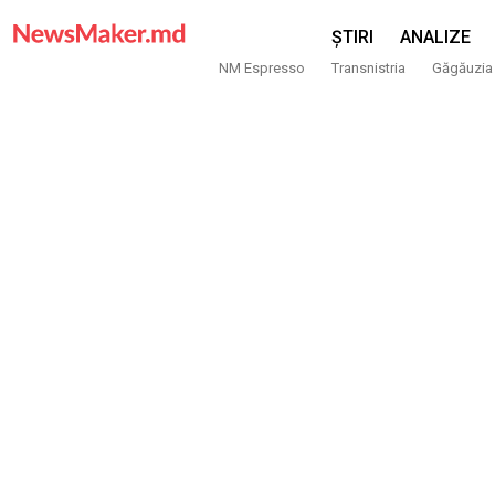
ȘTIRI
ANALIZE
NM Espresso
Transnistria
Găgăuzia