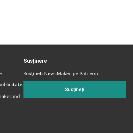
Susținere
e
Susțineți NewsMaker pe Patreon
publicitate:
Susțineți
aker.md