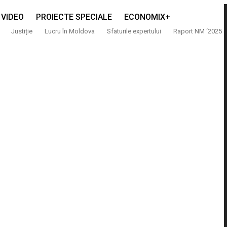
VIDEO
PROIECTE SPECIALE
ECONOMIX+
Justiție
Lucru în Moldova
Sfaturile expertului
Raport NM ‘2025