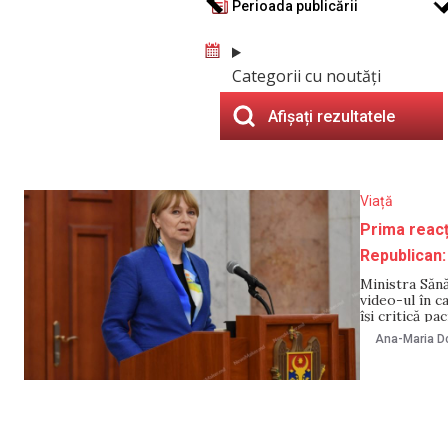
Perioada publicării
Categorii cu noutăți
Afișați rezultatele
Viață
Prima reacți
Republican:
Ministra Sănă
video-ul în c
își critică pa
însă nu cunoa
Ana-Maria Do