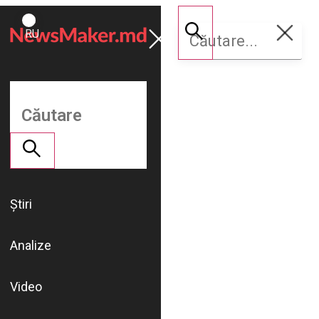
ROMÂNĂ
Susține
RU
NM
Știri
Analize
Video