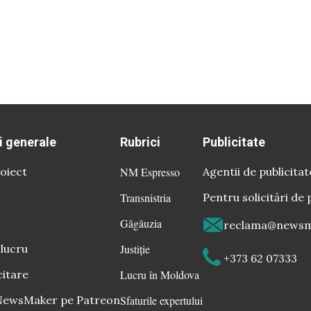
i generale
Rubrici
Publicitate
oiect
NM Espresso
Agentii de publicitat
Transnistria
Pentru solicitări de 
Găgăuzia
reclama@newsm
 lucru
Justiție
+373 62 07333
citare
Lucru în Moldova
 NewsMaker pe Patreon
Sfaturile expertului