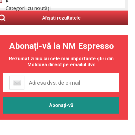
Categorii cu noutăți
Afișați rezultatele
Abonați-vă la NM Espresso
Rezumat zilnic cu cele mai importante știri din
Moldova direct pe emailul dvs