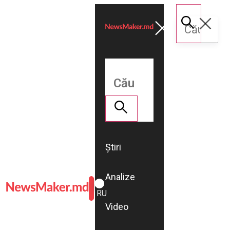
Știri
Analize
ROMÂNĂ
RU
Video