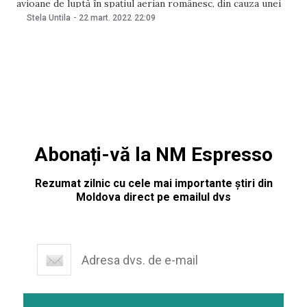
avioane de luptă în spaţiul aerian românesc, din cauza unei
ameninţări cu bombă la bordul aeronavei, au anunțat Forțele
Stela Untila
-
22 mart. 2022
22:09
Aeriene Române. Conform sursei citate, aeronave ale
Forțelor Aeriene Române, aflate
Abonați-vă la NM Espresso
Rezumat zilnic cu cele mai importante știri din
Moldova direct pe emailul dvs