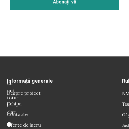
Informații generale
Ru
Cu
noi
Despre proiect
NM 
totu-
Echipa
Tra
i
clar
Contacte
Găg
Oferte de lucru
Just