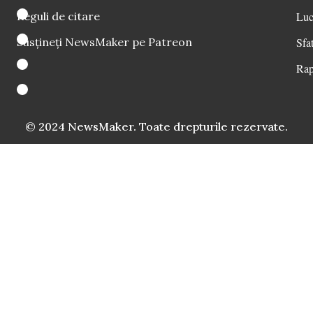
Reguli de citare
Luc
Susțineți NewsMaker pe Patreon
Sfat
Rap
© 2024 NewsMaker. Toate drepturile rezervate.