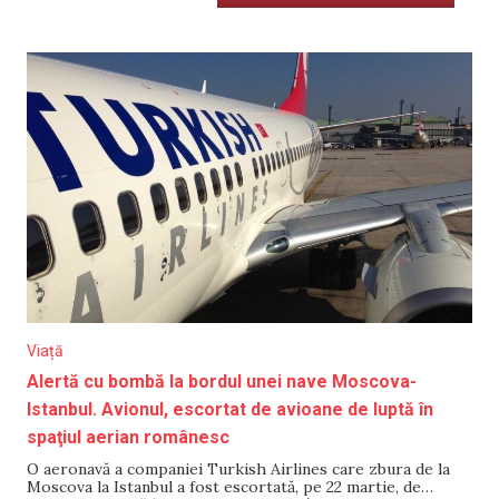
Viață
Alertă cu bombă la bordul unei nave Moscova-
Istanbul. Avionul, escortat de avioane de luptă în
spaţiul aerian românesc
​O aeronavă a companiei Turkish Airlines care zbura de la
Moscova la Istanbul a fost escortată, pe 22 martie, de