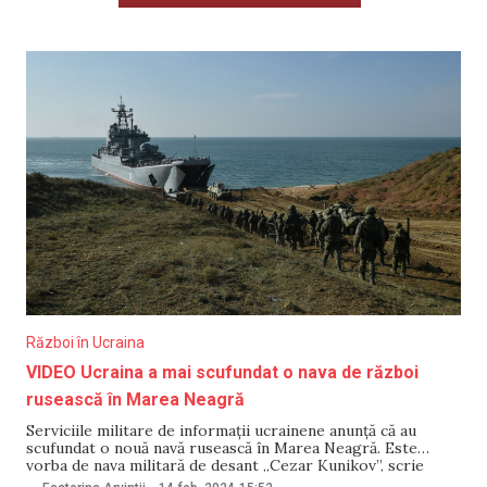
Război în Ucraina
VIDEO Ucraina a mai scufundat o nava de război
rusească în Marea Neagră
Serviciile militare de informații ucrainene anunță că au
scufundat o nouă navă rusească în Marea Neagră. Este
vorba de nava militară de desant „Cezar Kunikov”, scrie
portalul Meduza. Canalul de Telegram ucrainean „Vântul