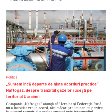
Ecaterina Arvintii
-
14 feb. 2024
15:52
Crimeei” a raportat că locuitorii din Ialta, Alupka și alte
regiuni ale Crimeei anexate au auzit explozii
Politică
„Suntem încă departe de niște acorduri practice”.
Naftogaz, despre tranzitul gazelor rusești pe
teritoriul Ucrainei
Compania „Naftogaz” anunță că Ucraina și Federația Rusă
nu a încheiat vreun acord, nici măcar preliminar, cu privire
la viitorul tranzit al gazelor rusești prin intermediul