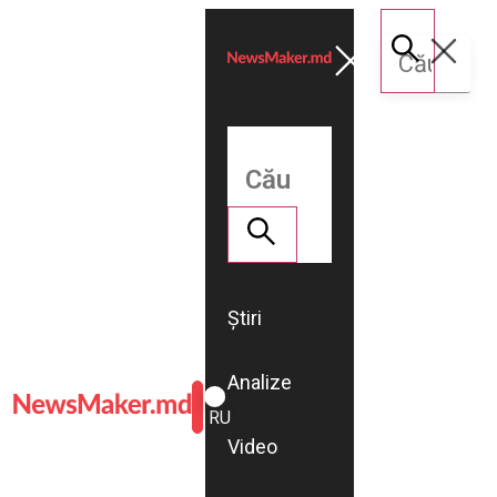
Știri
Analize
ROMÂNĂ
RU
Video