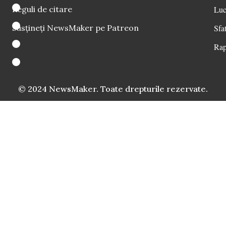
Reguli de citare
Luc
Susțineți NewsMaker pe Patreon
Sfat
Rap
© 2024 NewsMaker. Toate drepturile rezervate.