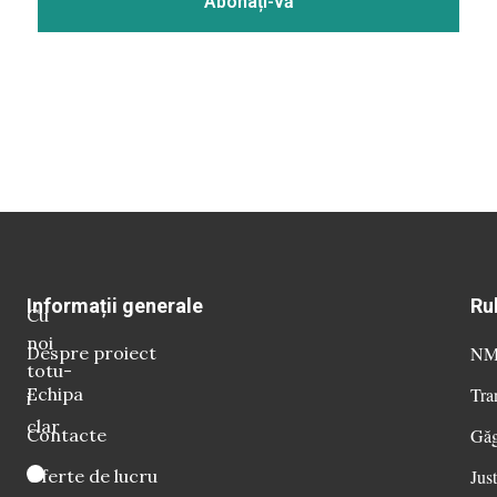
Informații generale
Ru
Cu
noi
Despre proiect
NM 
totu-
Echipa
Tra
i
clar
Contacte
Găg
Oferte de lucru
Just