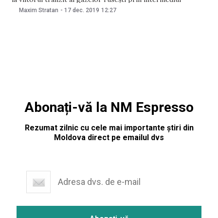
sistemului de transport al gazelor din Ucraina, informează
Maxim Stratan
-
17 dec. 2019
12:27
Hromadske într-un material publicat ieri, 16 decembrie.
„Rușii au început să discute în mod activ problema
Abonați-vă la NM Espresso
Rezumat zilnic cu cele mai importante știri din
Moldova direct pe emailul dvs