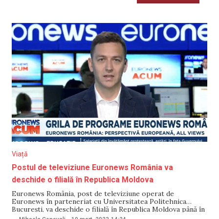
Viață
Postul de televiziune Euronews România va
deschide o filială în Republica Moldova
Euronews România, post de televiziune operat de
Euronews în parteneriat cu Universitatea Politehnica
București, va deschide o filială în Republica Moldova până în
toamna acestui an. Anunțul a fost făcut de rectorul