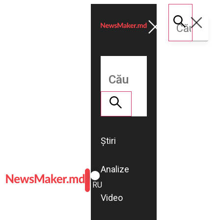
Știri
Analize
ROMÂNĂ
RU
Video