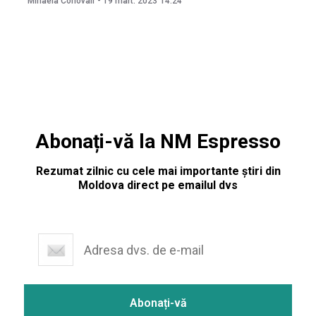
Mihaela Conovali
-
19 mart. 2023
14:24
Universității Politehnice București Mihnea Costoiu. Costoiu
a spus că decizia face parte din strategia universității, care
și-a asumat
Abonați-vă la NM Espresso
Rezumat zilnic cu cele mai importante știri din
Moldova direct pe emailul dvs