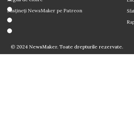
Susțineți NewsMaker pe Patreon
Sfat
Rap
© 2024 NewsMaker. Toate drepturile rezervate.