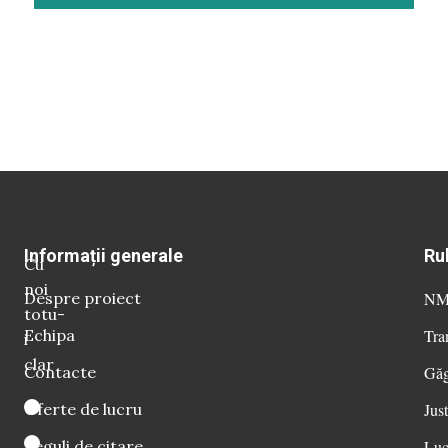
Informații generale
Ru
Cu
noi
Despre proiect
NM 
totu-
Echipa
Tra
i
clar
Contacte
Găg
Oferte de lucru
Just
Reguli de citare
Luc