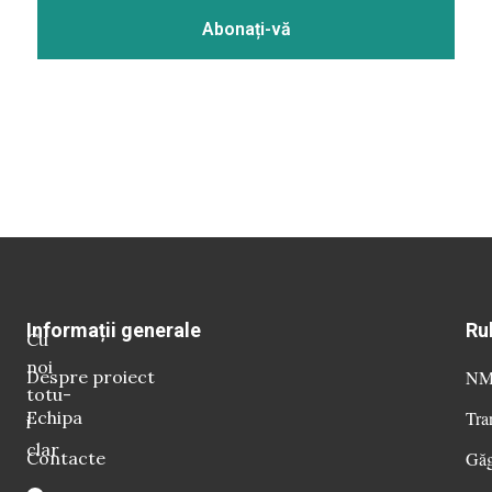
Informații generale
Ru
Cu
noi
Despre proiect
NM 
totu-
Echipa
Tra
i
clar
Contacte
Găg