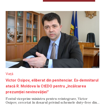
Viață
Victor Osipov, eliberat din penitenciar. Ex-demnitarul
atacă R. Moldova la CtEDO pentru „încălcarea
prezumției nevinovăției”
Fostul viceprim-ministru pentru reintegrare, Victor
Osipov, cercetat în dosarul privind schemele duty-free din