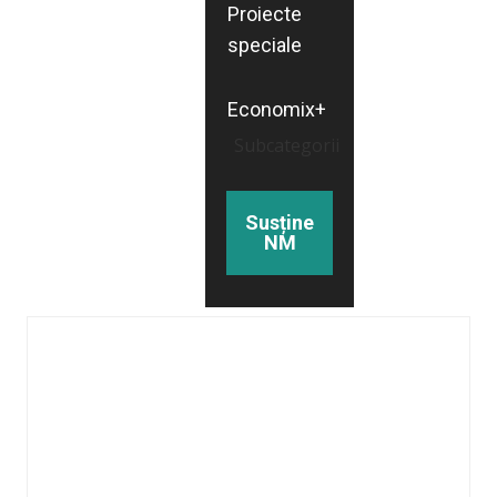
Proiecte
speciale
Economix+
Subcategorii
Susține
NM