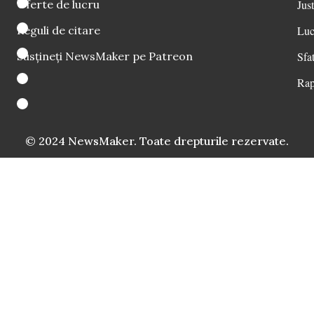
Oferte de lucru
Just
Reguli de citare
Luc
Susțineți NewsMaker pe Patreon
Sfat
Rap
© 2024 NewsMaker. Toate drepturile rezervate.