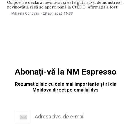
Osipov, se declară nevinovat și este gata să-și demonstreze
nevinovăția și să se apere până la CtEDO. Afirmația a fost
făcută pe 28 aprilie de avocatul fostului viceprim-ministrul
Mihaela Conovali
-
28 apr. 2026
16:33
pentru reintegrare, Victor Munteanu. Menționăm că Osipov
a fost reținut pe 24 martie curent și se află
Abonați-vă la NM Espresso
Rezumat zilnic cu cele mai importante știri din
Moldova direct pe emailul dvs