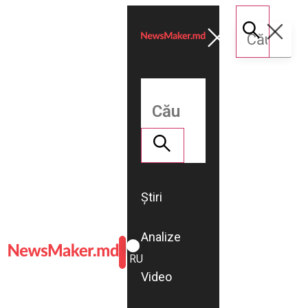
Știri
Analize
ROMÂNĂ
RU
Video