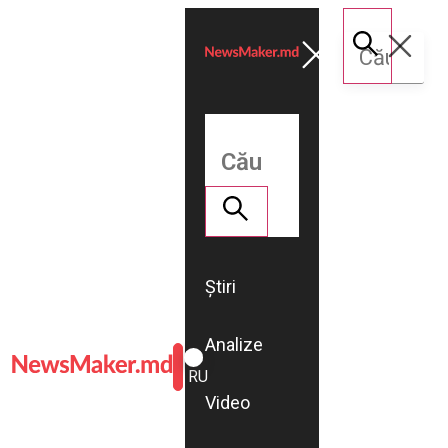
Știri
Analize
ROMÂNĂ
RU
Video