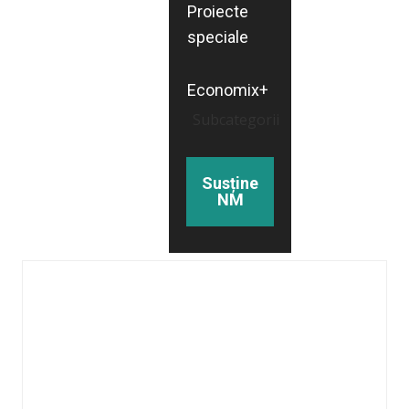
Proiecte
speciale
Economix+
Subcategorii
Susține
NM