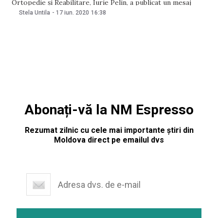
Ortopedie și Reabilitare, Iurie Pelin, a publicat un mesaj
emoționant pentru colegii săi de breaslă, în contextul Zilei
Stela Untila
-
17 iun. 2020
16:38
lucrătorului medical și a farmacistului, care va fi marcată pe
21 iunie. „Nu vom mai avea parte de
Abonați-vă la NM Espresso
Rezumat zilnic cu cele mai importante știri din
Moldova direct pe emailul dvs