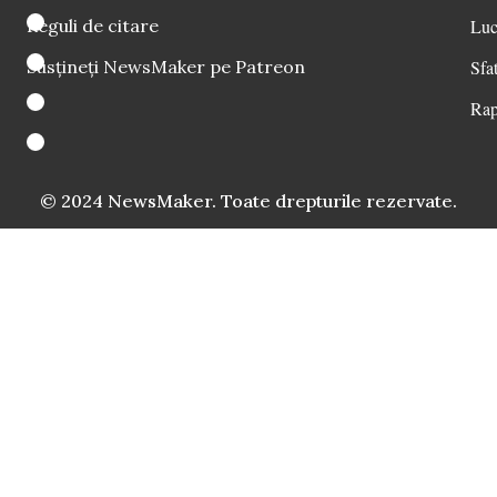
Reguli de citare
Luc
Susțineți NewsMaker pe Patreon
Sfat
Rap
© 2024 NewsMaker. Toate drepturile rezervate.