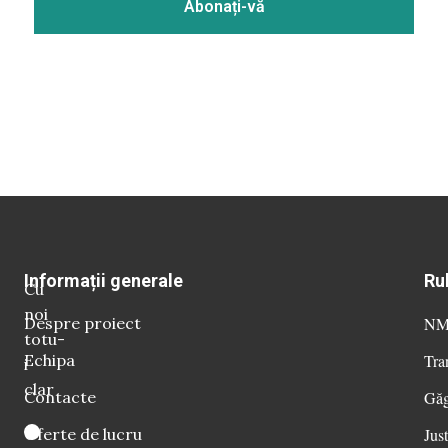
Informații generale
Ru
Cu
noi
Despre proiect
NM 
totu-
Echipa
Tra
i
clar
Contacte
Găg
Oferte de lucru
Just